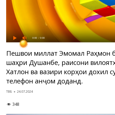
0:00
/ 0:00
Пешвои миллат Эмомалӣ Раҳмон 
шаҳри Душанбе, раисони вилоятҳ
Хатлон ва вазири корҳои дохилӣ с
телефонӣ анҷом доданд.
Автор
Опубликовано
ТВБ
24.07.2024
348