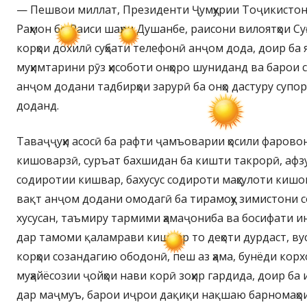
— Пешвои миллат, Президенти Ҷумҳурии Тоҷикистон
Раҳмон бо Раиси шаҳри Душанбе, раисони вилоятҳои С
корҳои дохилӣ суҳбати телефонӣ анҷом дода, доир ба
муҳимтарини рӯз ҳисоботи онҳоро шуниданд ва барои 
анҷом додани тадбирҳои зарурӣ ба онҳо дастуру супо
доданд.
Таваҷҷуҳи асосӣ ба рафти ҷамъоварии ҳосили фаровон
кишоварзӣ, суръат бахшидан ба кишти такрорӣ, аф
содиротии кишвар, бахусус содироти маҳсулоти кишо
вақт анҷом додани омодагӣ ба тирамоҳу зимистони со
хусусан, таъмиру тармими ҳамаҷониба ва босифати и
дар тамоми қаламрави кишвар то деҳоти дурдаст, ву
корҳои созандагию ободонӣ, пеш аз ҳама, бунёди корхо
муҳайёсозии ҷойҳои нави корӣ зоҳир гардида, доир ба 
дар маҷмуъ, барои иҷрои дақиқи нақшаю барномаҳои