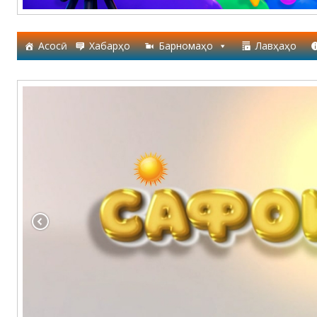
Асосӣ
Хабарҳо
Барномаҳо
Лавҳаҳо