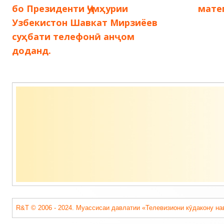
по
бо Президенти Ҷумҳурии
мате
Узбекистон Шавкат Мирзиёев
записям
суҳбати телефонӣ анҷом
доданд.
Содержимое
подвала
R&T © 2006 - 2024. Муассисаи давлатии «Телевизиони кӯдакону на