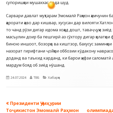
супоришҳои мушаххас дода шуд.
Сарвари давлат муҳтарам Эмомалӣ Раҳмон ҳамчунин 
ҳарорати ҳаво дар кишвар, хусусан дар вилояти Хатлон
то чанд рӯзи дигар идома хоҳад дошт, таваҷҷуҳи зиёд 
масъулин доир ба пешгирӣ аз сӯхтору дигар ҳолатҳои 
биною иншоот, бозорҳо ва киштзор, бахусус заминҳои 
назорат гирифтани ҷойҳои оббозии кӯдакону наврасо
доданд ва таъкид карданд, ки барои ҳифзи саломатӣ
мардум бояд об зиёд нӯшанд.
Опубликовано
Автор
Рубрики
24.07.2024
ТВБ
Хабарҳо
Предыдущая
Президенти Ҷумҳурии
Навигация
запись:
Тоҷикистон Эмомалӣ Раҳмон
олимпиада