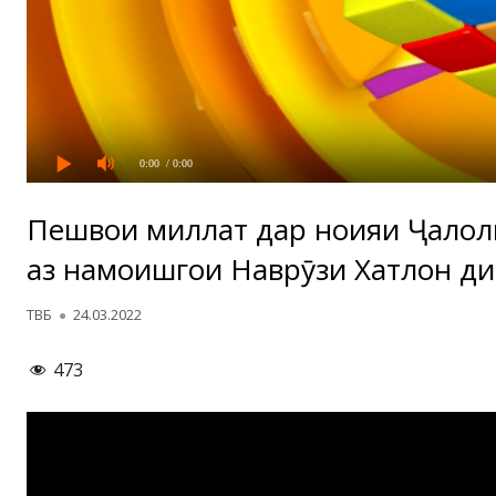
0:00
/ 0:00
Пешвои миллат дар ноҳияи Ҷало
аз намоишгоҳи Наврӯзи Хатлон д
Автор
Опубликовано
ТВБ
24.03.2022
473