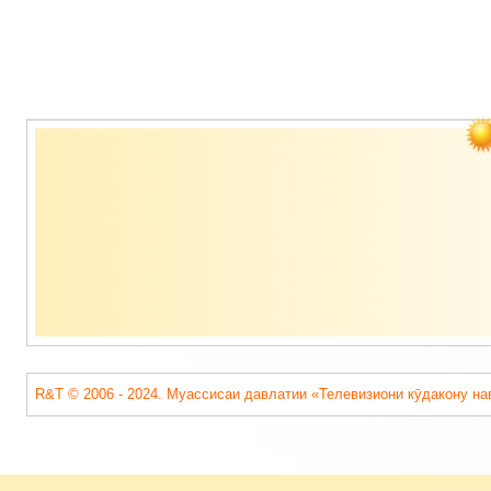
Содержимое
подвала
R&T © 2006 - 2024. Муассисаи давлатии «Телевизиони кӯдакону на