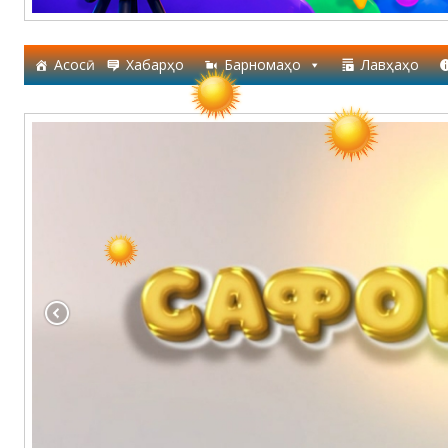
Асосӣ
Хабарҳо
Барномаҳо
Лавҳаҳо