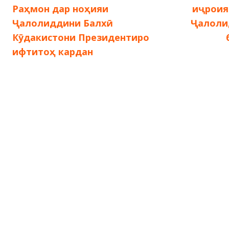
запись:
за
Раҳмон дар ноҳияи
иҷроия
по
Ҷалолиддини Балхӣ
Ҷалоли
Кӯдакистони Президентиро
записям
ифтитоҳ кардан