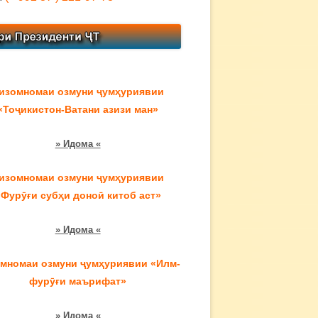
изомномаи озмуни ҷумҳуриявии
«Тоҷикистон-Ватани азизи ман»
» Идома «
изомномаи озмуни ҷумҳуриявии
«Фурӯғи субҳи доноӣ китоб аст»
» Идома «
мномаи озмуни ҷумҳуриявии «Илм-
фурӯғи маърифат»
» Идома «