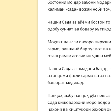
бостонии мо дар забони модар
калимаи «сада» вожаи ноби тоҷи
Ҷашни Сада аз айёми бостон то 
одобу суннат ва бовару эътиқод
Моҳият ва асли онҳоро пирӯзии
сармо, равшанӣ бар зулмот ва н
оташ рамзи асосии ин ҷашн ме
Ҷашни Сада аз омадани баҳор, 
аз анҷоми фасли сармо ва аз н
башорат медиҳад.
Панҷоҳ шабу панҷоҳ рӯз пеш а
Сада кишоварзони моро водор м
ҷаҳонӣ ва киштукори баҳорӣ о