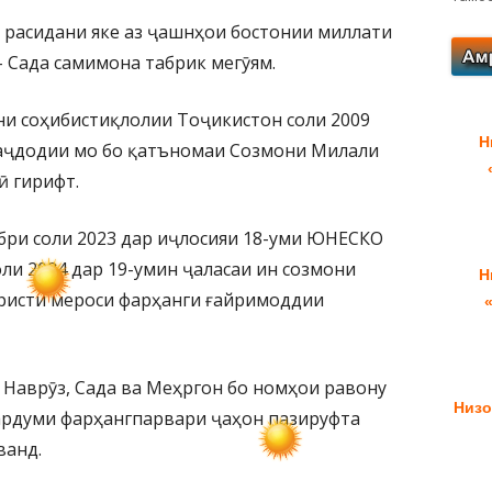
 расидани яке аз ҷашнҳои бостонии миллати
 Сада самимона табрик мегӯям.
они соҳибистиқлолии Тоҷикистон соли 2009
Н
 аҷдодии мо бо қатъномаи Созмони Милали
 гирифт.
бри соли 2023 дар иҷлосияи 18-уми ЮНЕСКО
ли 2024 дар 19-умин ҷаласаи ин созмони
Н
ристи мероси фарҳанги ғайримоддии
 Наврӯз, Сада ва Меҳргон бо номҳои равону
Низо
мардуми фарҳангпарвари ҷаҳон пазируфта
ванд.