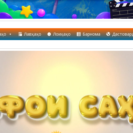
аҳо
Лавҳаҳо
Лоиҳаҳо
Барнома
Дастовар