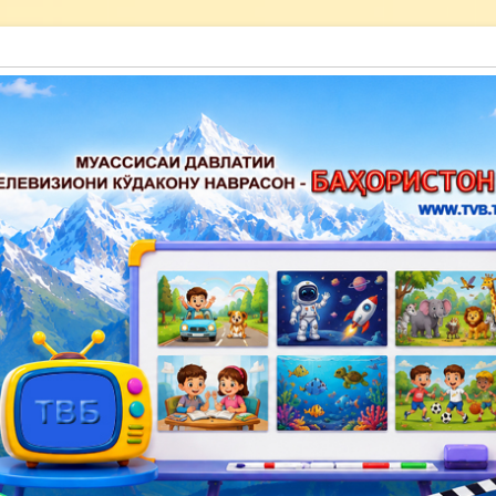
акону наврасон — Баҳористон»