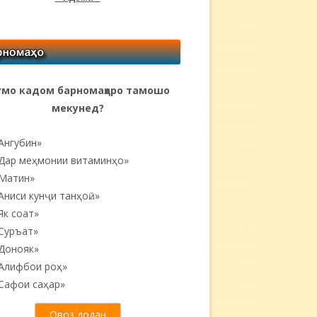
мо кадом барномаҳоро тамошо
мекунед?
Ангубин»
Дар меҳмонии витаминҳо»
Матин»
Аниси кунҷи танҳоӣ...»
Як соат»
Суръат»
Донояк»
Алифбои роҳ»
Сафои саҳар»