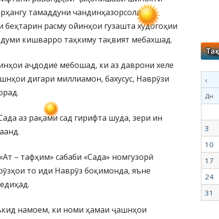
арҳангу тамаддуни чандинҳазорсолаи
и беҳтарин расму ойинҳои гузашта худогоҳии
рдуми кишварро таҳкиму тақвият мебахшад.
инҳои аҷдодие мебошад, ки аз даврони хеле
ашнҳои дигари миллиамон, бахусус, Наврӯзи
‹
орад.
Дн
ада аз рақами сад гирифта шуда, зери ин
3
аанд.
10
«Ат – тафҳим» сабаби «Сада» номгузорӣ
17
ӯзҳои то иди Наврӯз боқимонда, яъне
24
едиҳад.
31
аъкид намоем, ки номи ҳамаи ҷашнҳои