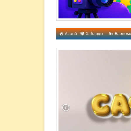
Асосӣ
Хабарҳо
Барном