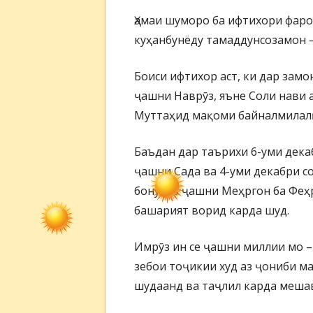
Ҳамаи шуморо ба ифтихори фаро
куҳанбунёду тамаддунсозамон –
Боиси ифтихор аст, ки дар зам
ҷашни Наврӯз, яъне Соли нави
Муттаҳид мақоми байналмилалӣ
Баъдан дар таърихи 6-уми дека
ҷашни Сада ва 4-уми декабри со
бонуфуз ҷашни Меҳргон ба Феҳ
башарият ворид карда шуд.
Имрӯз ин се ҷашни миллии мо –
зебои тоҷикии худ аз ҷониби 
шудаанд ва таҷлил карда меша