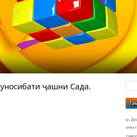
уносибати ҷашни Сада.
Гл
бо
ко
ш. Ду
элек
тамос