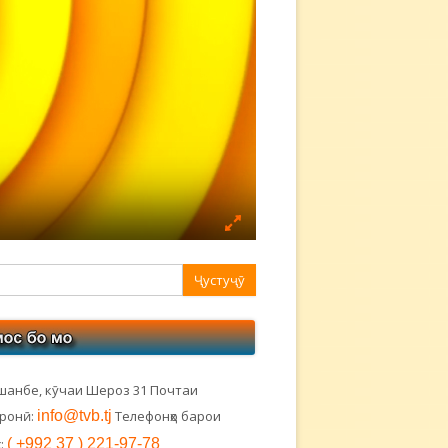
авная
ковая
лонка
шанбе, кӯчаи Шероз 31 Почтаи
тронӣ:
info@tvb.tj
Телефонҳо барои
:
( +992 37 ) 221-97-78