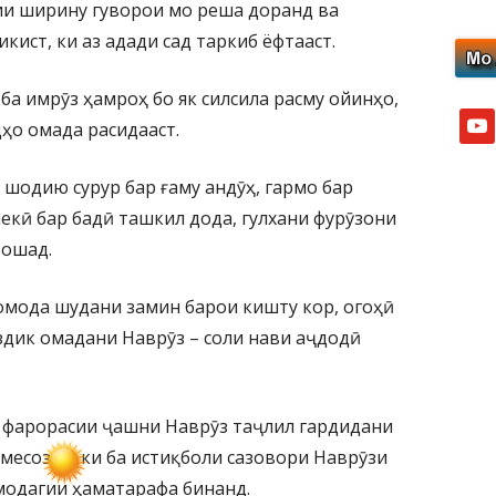
ии ширину гуворои мо реша доранд ва
кист, ки аз адади сад таркиб ёфтааст.
ба имрӯз ҳамроҳ бо як силсила расму ойинҳо,
yout
ҳо омада расидааст.
 шодию сурур бар ғаму андӯҳ, гармо бар
екӣ бар бадӣ ташкил дода, гулхани фурӯзони
бошад.
омода шудани замин барои кишту кор, огоҳӣ
аздик омадани Наврӯз – соли нави аҷдодӣ
з фарорасии ҷашни Наврӯз таҷлил гардидани
есозад, ки ба истиқболи сазовори Наврӯзи
модагии ҳаматарафа бинанд.