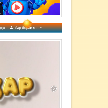
дҳо
Дар бораи мо