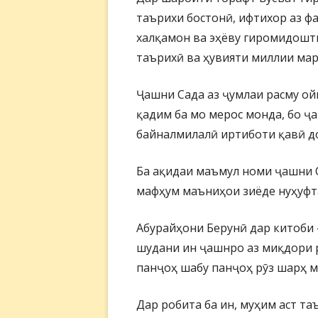
таърихи бостонӣ, ифтихор аз ф
халқамон ва эҳёву гиромидошт
таърихӣ ва ҳувияти миллии ма
Ҷашни Сада аз ҷумлаи расму ой
қадим ба мо мерос монда, бо ҷ
байналмилалӣ иртиботи қавӣ д
Ба ақидаи маъмул номи ҷашни С
мафҳум маъниҳои зиёде нуҳуфт
Абурайҳони Берунӣ дар китоби 
шудани ин ҷашнро аз миқдори р
панҷоҳ шабу панҷоҳ рӯз шарҳ м
Дар робита ба ин, муҳим аст т