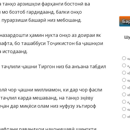
а танҳо арзишҳои фарҳанги бостонӣ ва
 мо бозтоб гардидаанд, балки онҳо
 пурарзиши башарӣ низ мебошанд.
рназардошти ҳамин нукта онҳо аз доираи як
Шу
рафта, бо ташаббуси Тоҷикистон ба ҷашнҳои
 истодаанд.
«
«
о таҷлили ҷашни Тиргон низ ба анъана табдил
«
«
«
лӣ чор ҷашни миллиамон, ки дар чор фасли
«
с таҷлил карда мешаванд, на танҳо эҳёву
«
ҷан дар миқёси олам низ нуфузу эътироф
«
«
ирифтани равандҳои ҷаҳонишавӣ шинохти