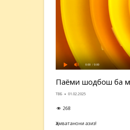
0:00
/ 0:00
Паёми шодбошӣ ба м
Автор
Опубликовано
ТВБ
01.02.2025
268
Ҳамватанони азиз!