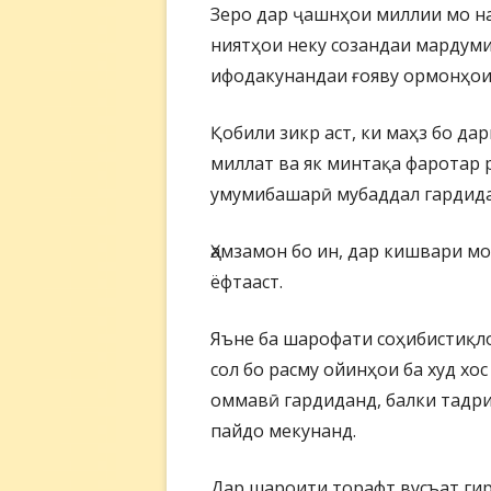
Зеро дар ҷашнҳои миллии мо н
ниятҳои неку созандаи мардуми
ифодакунандаи ғояву ормонҳои
Қобили зикр аст, ки маҳз бо да
миллат ва як минтақа фаротар 
умумибашарӣ мубаддал гардида
Ҳамзамон бо ин, дар кишвари м
ёфтааст.
Яъне ба шарофати соҳибистиқло
сол бо расму ойинҳои ба худ хо
оммавӣ гардиданд, балки тадри
пайдо мекунанд.
Дар шароити торафт вусъат г