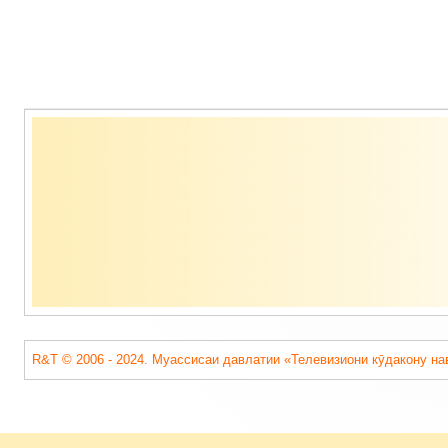
Содержимое
подвала
R&T © 2006 - 2024. Муассисаи давлатии «Телевизиони кӯдакону на