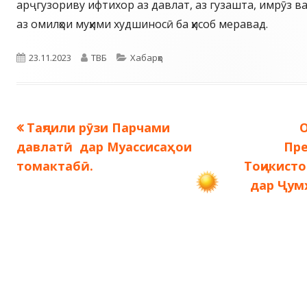
арҷгузориву ифтихор аз давлат, аз гузашта, имрӯз ва
аз омилҳои муҳими худшиносӣ ба ҳисоб меравад.
Опубликовано
Автор
Рубрики
23.11.2023
ТВБ
Хабарҳо
Предыдущая
Таҷлили рӯзи Парчами
О
Навигация
запись:
з
давлатӣ дар Муассисаҳои
Пр
по
томактабӣ.
Тоҷикист
дар Ҷум
записям