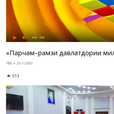
0:00
/ 0:00
«Парчам–рамзи давлатдории милл
Автор
Опубликовано
ТВБ
23.11.2023
513