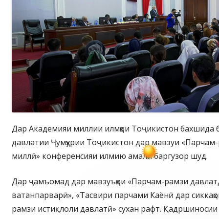
Дар Академияи миллии илмҳои Тоҷикистон бахшида 
давлатии Ҷумҳурии Тоҷикистон дар мавзуи «Парчам
миллӣ» конференсияи илмию амалӣ баргузор шуд.
Дар ҷамъомад дар мавзуъҳои «Парчам-рамзи давлат
ватанпарварӣ», «Тасвири парчами Каёнӣ дар сиккаҳо
рамзи истиқлоли давлатӣ» сухан рафт. Қадршиноси