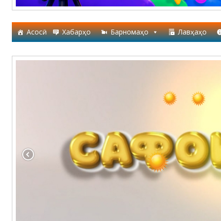
Асосӣ
Хабарҳо
Барномаҳо
Лавҳаҳо