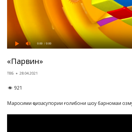
0:00
/ 0:00
«Парвин»
Автор
Опубликовано
ТВБ
28.04.2021
921
Маросими ҷоизасупории ғолибони шоу барномаи озм