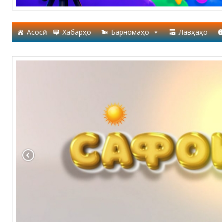
Асосӣ
Хабарҳо
Барномаҳо
Лавҳаҳо