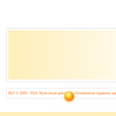
Содержимое
подвала
R&T © 2006 - 2024. Муассисаи давлатии «Телевизиони кӯдакону на