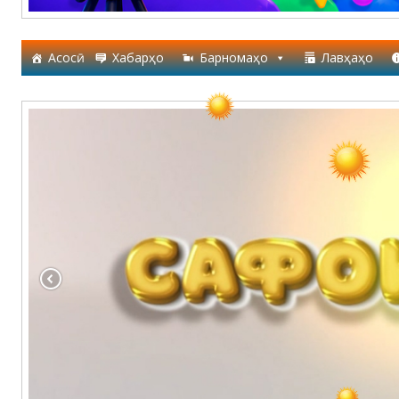
Асосӣ
Хабарҳо
Барномаҳо
Лавҳаҳо