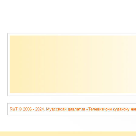
Содержимое
подвала
R&T © 2006 - 2024. Муассисаи давлатии «Телевизиони кӯдакону на