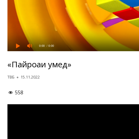
0:00
/ 0:00
«Пайроҳаи умед»
Автор
Опубликовано
ТВБ
15.11.2022
558