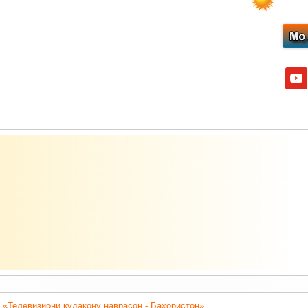
yout
 «Телевизиони кӯдакону наврасон - Баҳористон».