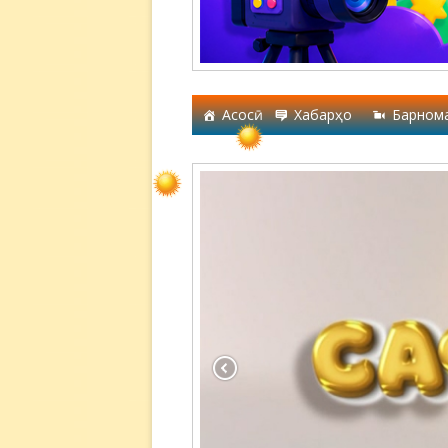
Асосӣ
Хабарҳо
Барном