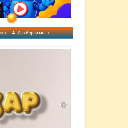
дҳо
Дар бораи мо