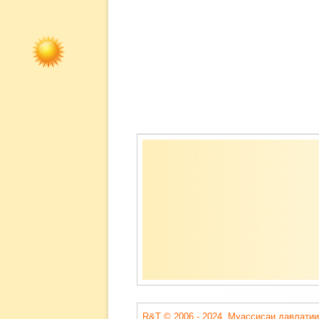
Содержимое
подвала
R&T © 2006 - 2024. Муассисаи давлатии