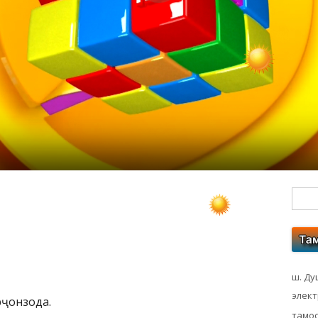
Гл
бо
ко
ш. Ду
элек
рҷонзода.
тамос