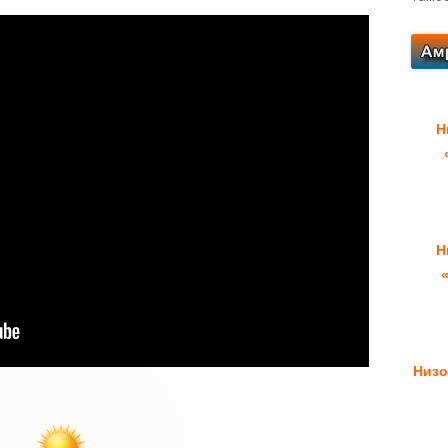
Н
Н
Низо