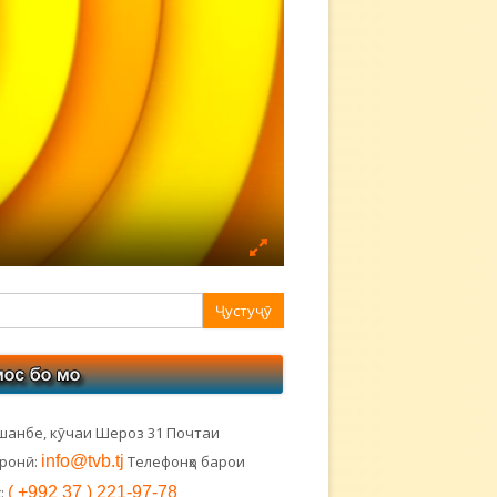
авная
ковая
лонка
шанбе, кӯчаи Шероз 31 Почтаи
тронӣ:
info@tvb.tj
Телефонҳо барои
:
( +992 37 ) 221-97-78