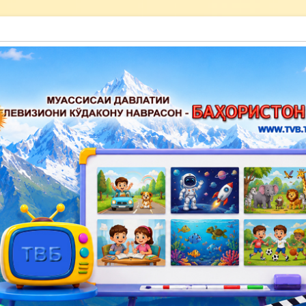
акону наврасон — Баҳористон»