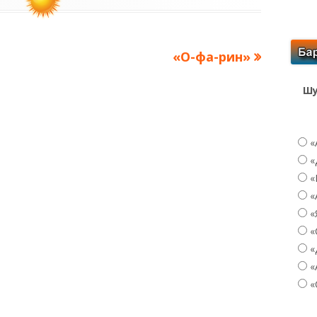
Следующая
«О-фа-рин»
запись:
Шу
«
«
«
«
«
«
«
«
«