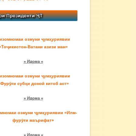
изомномаи озмуни ҷумҳуриявии
«Тоҷикистон-Ватани азизи ман»
» Идома «
изомномаи озмуни ҷумҳуриявии
«Фурӯғи субҳи доноӣ китоб аст»
» Идома «
мномаи озмуни ҷумҳуриявии «Илм-
фурӯғи маърифат»
» Идома «