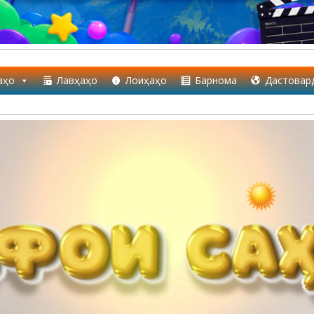
аҳо
Лавҳаҳо
Лоиҳаҳо
Барнома
Дастовар