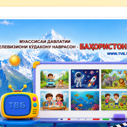
акону наврасон — Баҳористон»