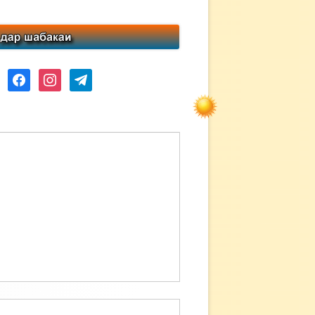
ube
facebook
instagram
telegram