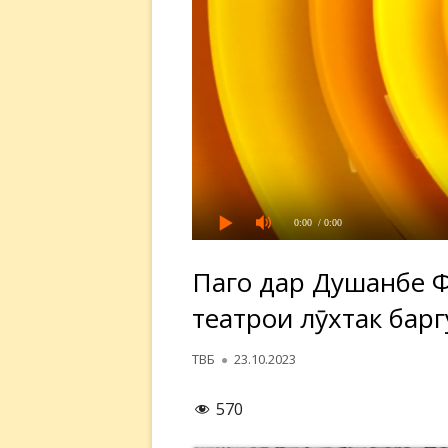
0:00
/ 0:00
Пагоҳ дар Душанбе 
театрҳои лӯхтак бар
Автор
Опубликовано
ТВБ
23.10.2023
570