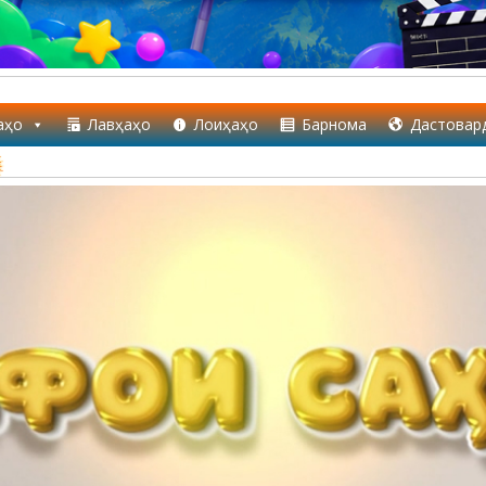
аҳо
Лавҳаҳо
Лоиҳаҳо
Барнома
Дастовар