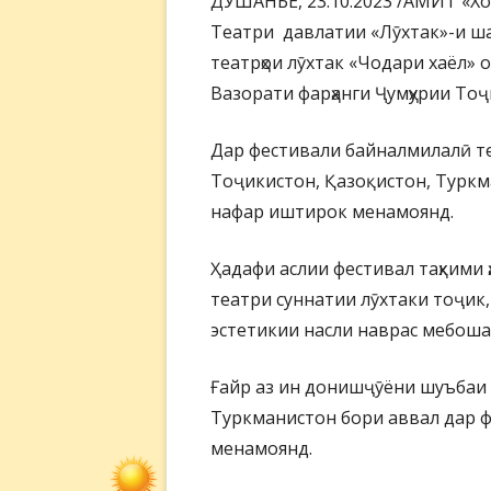
ДУШАНБЕ, 23.10.2023 /АМИТ «Хова
Театри давлатии «Лӯхтак»-и ш
театрҳои лӯхтак «Чодари хаёл» 
Вазорати фарҳанги Ҷумҳурии То
Дар фестивали байналмилалӣ те
Тоҷикистон, Қазоқистон, Туркма
нафар иштирок менамоянд.
Ҳадафи аслии фестивал таҳкими ҳа
театри суннатии лӯхтаки тоҷик,
эстетикии насли наврас мебоша
Ғайр аз ин донишҷӯёни шуъбаи
Туркманистон бори аввал дар ф
менамоянд.