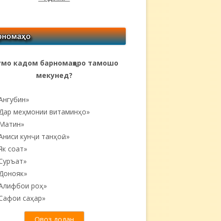
мо кадом барномаҳоро тамошо
мекунед?
Ангубин»
Дар меҳмонии витаминҳо»
Матин»
Аниси кунҷи танҳоӣ...»
Як соат»
Суръат»
Донояк»
Алифбои роҳ»
Сафои саҳар»