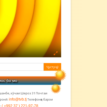
авная
ковая
лонка
шанбе, кӯчаи Шероз 31 Почтаи
тронӣ:
info@tvb.tj
Телефонҳо барои
:
( +992 37 ) 221-97-78