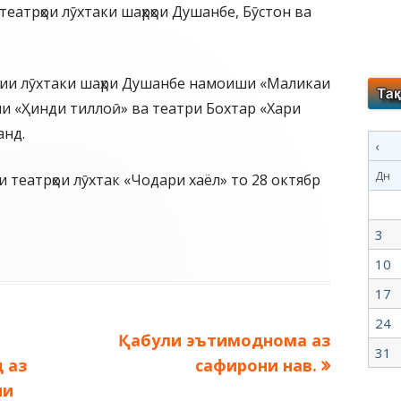
еатрҳои лӯхтаки шаҳрҳои Душанбе, Бӯстон ва
тии лӯхтаки шаҳри Душанбе намоиши «Маликаи
и «Ҳинди тиллоӣ» ва театри Бохтар «Хари
анд.
‹
Дн
театрҳои лӯхтак «Чодари хаёл» то 28 октябр
3
10
17
24
Следующая
Қабули эътимоднома аз
31
запись:
 аз
сафирони нав.
ии