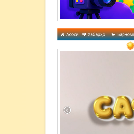
Асосӣ
Хабарҳо
Барном