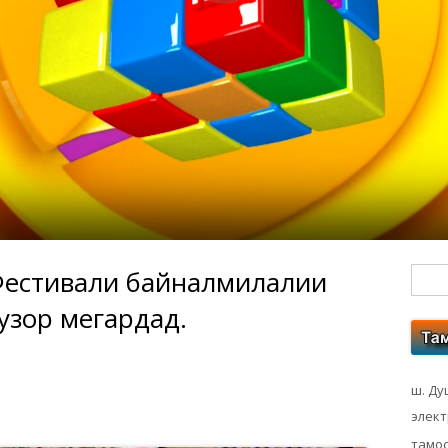
Фестивали байналмилалии
Гл
гузор мегардад.
бо
ко
ш. Ду
элек
тамос