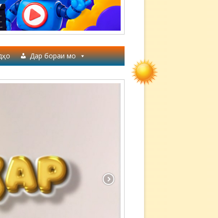
дҳо
Дар бораи мо