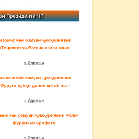
изомномаи озмуни ҷумҳуриявии
«Тоҷикистон-Ватани азизи ман»
» Идома «
изомномаи озмуни ҷумҳуриявии
«Фурӯғи субҳи доноӣ китоб аст»
» Идома «
мномаи озмуни ҷумҳуриявии «Илм-
фурӯғи маърифат»
» Идома «