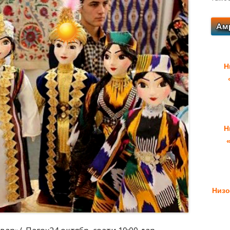
Н
Н
Низо