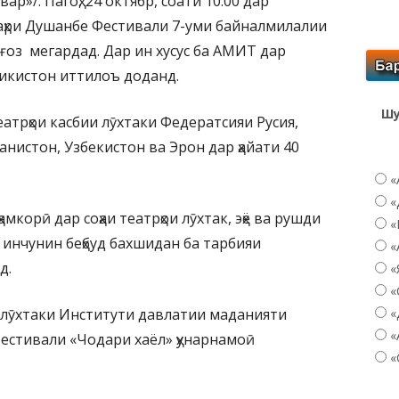
р»/. Пагоҳ, 24 октябр, соати 10:00 дар
аҳри Душанбе Фестивали 7-уми байналмилалии
оғоз мегардад. Дар ин хусус ба АМИТ дар
ҷикистон иттилоъ доданд.
Шу
атрҳои касбии лӯхтаки Федератсияи Русия,
нистон, Узбекистон ва Эрон дар ҳайати 40
«
«
мкорӣ дар соҳаи театрҳои лӯхтак, эҳё ва рушди
«
 инчунин беҳбуд бахшидан ба тарбияи
«
д.
«
«
 лӯхтаки Институти давлатии маданияти
«
«
естивали «Чодари хаёл» ҳунарнамоӣ
«