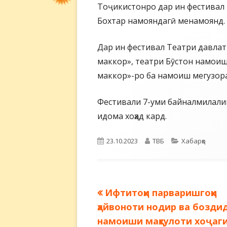
Тоҷикистонро дар ин фестивал т
Бохтар намояндагӣ менамоянд.
Дар ин фестивал Театри давла
маккор», театри Бӯстон намоиш
маккор»-ро ба намоиш мегузор
Фестивали 7-уми байналмилалии 
идома хоҳад кард.
Опубликовано
Автор
Рубрики
23.10.2023
ТВБ
Хабарҳо
Предыдущая
Ифтитоҳи парваришгоҳи
Навигация
запись:
ҳайвоноти нодир ва боздид
по
намоиши маҳсулоти хоҷаг