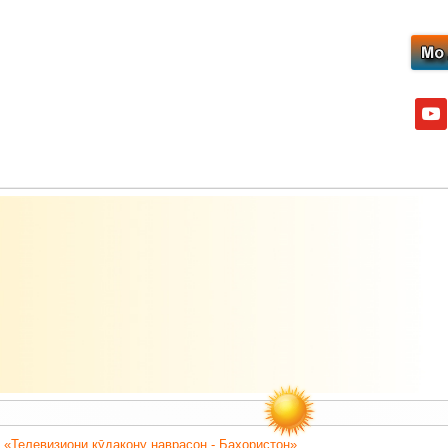
yout
 «Телевизиони кӯдакону наврасон - Баҳористон».