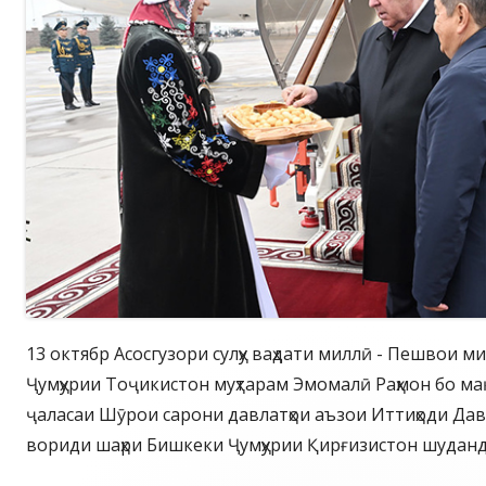
13 октябр Асосгузори сулҳу ваҳдати миллӣ - Пешвои м
Ҷумҳурии Тоҷикистон муҳтарам Эмомалӣ Раҳмон бо м
ҷаласаи Шӯрои сарони давлатҳои аъзои Иттиҳоди Дав
вориди шаҳри Бишкеки Ҷумҳурии Қирғизистон шуданд