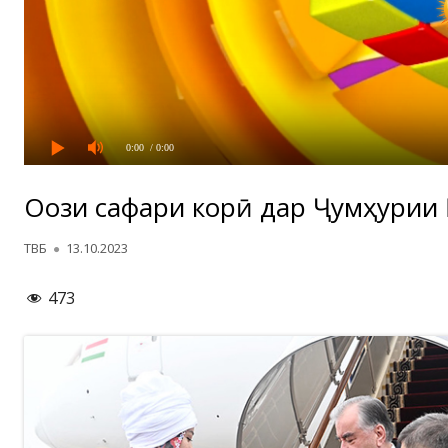
0:00
/ 0:00
Оғози сафари корӣ дар Ҷумҳурии 
Автор
Опубликовано
ТВБ
13.10.2023
473