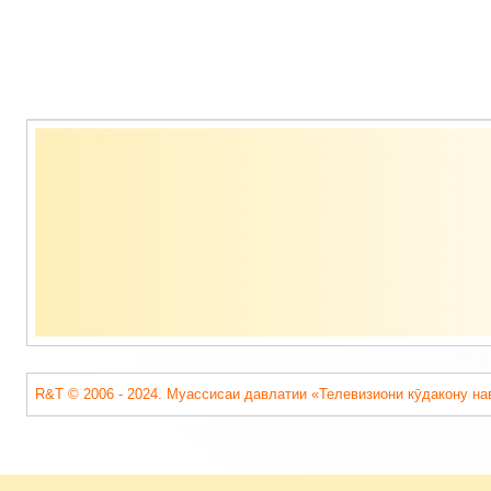
Содержимое
подвала
R&T © 2006 - 2024. Муассисаи давлатии «Телевизиони кӯдакону на