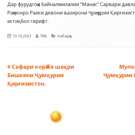
Дар фурудгоҳи байналмилалии “Манас” Сарвари давл
Раҳмонро Раиси девони вазирони Ҷумҳурии Қирғизис
истиқбол гирифт.
Опубликовано
Автор
Рубрики
13.10.2023
ТВБ
Хабарҳо
Предыдущая
След
Сафари корӣ ба шаҳри
Муло
Навигация
запись:
запис
Бишкеки Ҷумҳурии
Ҷумҳурии 
по
Қирғизистон.
записям