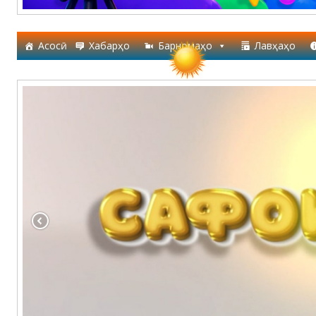
Асосӣ
Хабарҳо
Барномаҳо
Лавҳаҳо