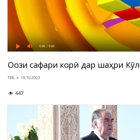
0:00
/ 0:00
Оғози сафари корӣ дар шаҳри Кӯл
Автор
Опубликовано
ТВБ
19.10.2023
447