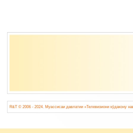
Содержимое
подвала
R&T © 2006 - 2024. Муассисаи давлатии «Телевизиони кӯдакону на