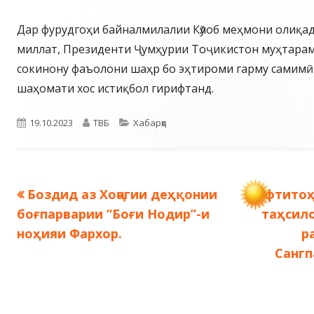
Дар фурудгоҳи байналмилалии Кӯлоб меҳмони олиқа
миллат, Президенти Ҷумҳурии Тоҷикистон муҳтара
сокинону фаъолони шаҳр бо эҳтироми гарму самимӣ 
шаҳомати хос истиқбол гирифтанд.
Опубликовано
Автор
Рубрики
19.10.2023
ТВБ
Хабарҳо
Предыдущая
Следую
Боздид аз Хоҷагии деҳқонии
Ифтитоҳ
Навигация
запись:
запись:
боғпарварии “Боғи Нодир”-и
таҳсил
по
ноҳияи Фархор.
р
Сангп
записям