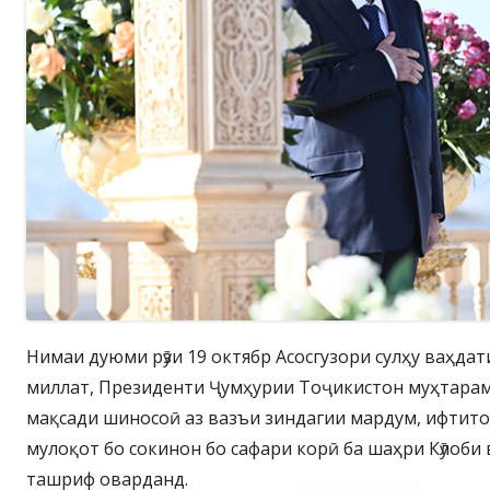
Нимаи дуюми рӯзи 19 октябр Асосгузори сулҳу ваҳда
миллат, Президенти Ҷумҳурии Тоҷикистон муҳтара
мақсади шиносоӣ аз вазъи зиндагии мардум, ифтито
мулоқот бо сокинон бо сафари корӣ ба шаҳри Кӯлоби
ташриф оварданд.