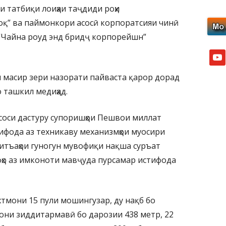
 татбиқи лоиҳаи таҷдиди роҳи
қ” ва паймонкори асосӣ корпоратсияи чинӣ
о “Чайна роуд энд бридҷ корпорейшн”
yout
н масир зери назорати пайваста қарор дорад
о ташкил медиҳад.
асоси дастуру супоришҳои Пешвои миллат
тифода аз техникаву механизмҳои муосири
қитъаҳои гуногун мувофиқи нақша суръат
фҳо аз имконоти мавҷуда пурсамар истифода
охтмони 15 пули мошингузар, ду нақб бо
олони зиддитармавӣ бо дарозии 438 метр, 22