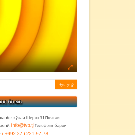
авная
ковая
лонка
шанбе, кӯчаи Шероз 31 Почтаи
тронӣ:
info@tvb.tj
Телефонҳо барои
:
( +992 37 ) 221-97-78