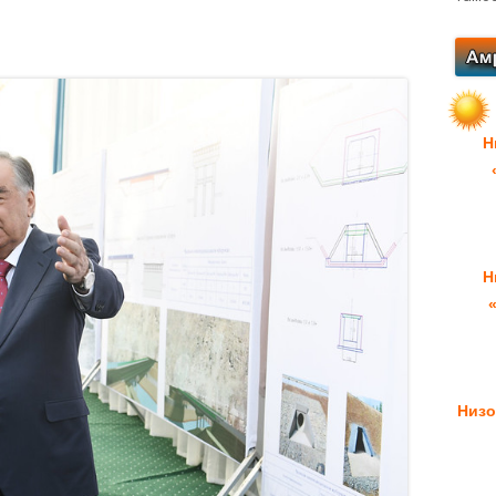
Н
Н
Низо