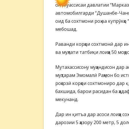
он Муассисаи давлатии “Маркази
автомобилгарди “Душанбе-Чано
оид ба сохтмони роҳ ва купрӯкҳ
мебошад.
Раванди корҳои сохтмонӣ дар и
ва муҳлати татбиқи лоиҳа 50 моҳр
Мутахассисону муҳандисон дар 
муҳтарам Эмомалӣ Раҳмон бо ис
роҳсозӣ корҳои сохтмониро дар 
бахшида, барои расидан ба ҳада
мекунанд.
Дар ин қитъа дар асоси лоиҳа с
дарозии 5 ҳазору 200 метр, 5 д