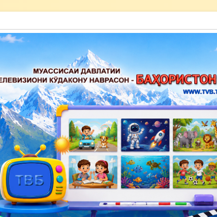
акону наврасон — Баҳористон»