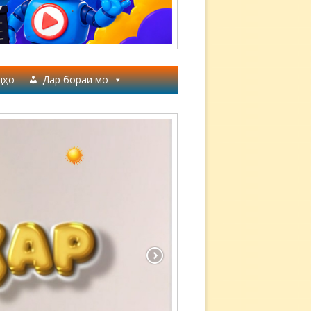
дҳо
Дар бораи мо