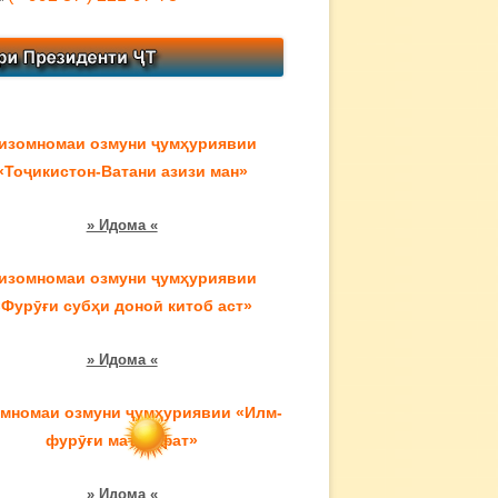
изомномаи озмуни ҷумҳуриявии
«Тоҷикистон-Ватани азизи ман»
» Идома «
изомномаи озмуни ҷумҳуриявии
«Фурӯғи субҳи доноӣ китоб аст»
» Идома «
мномаи озмуни ҷумҳуриявии «Илм-
фурӯғи маърифат»
» Идома «