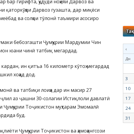
р бар гирифта, ҳудуди ноҳияи Дарвоз ва
ни қаторкӯҳҳои Дарвоз гузашта, дар миқёси
 меёбад ва солҳои тӯлонӣ таъмири асосиро
 кумаки бебозгашти Ҷумҳурии Мардумии Чин
‹
лион юани чинӣ татбиқ мегардад.
Дн
кардан, ин қитъа 16 километр кӯтоҳ мегардад
шкил хоҳад дод.
3
10
монӣ ва татбиқи лоиҳа дар ин масир 27
таҷлил аз ҷашни 30-солагии Истиқлоли давлатӣ
17
и Ҷумҳурии Тоҷикистон муҳтарам Эмомалӣ
24
ардида буд.
31
қлиёти Ҷумҳурии Тоҷикистон ва ҳамоҳангсози