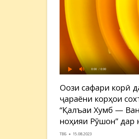
0:00
/ 0:00
Оғози сафари корӣ 
ҷараёни корҳои сох
“Қалъаи Хумб — Ва
ноҳияи Рӯшон” дар 
Автор
Опубликовано
ТВБ
15.08.2023