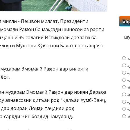
ати миллӣ - Пешвои миллат, Президенти
Эмомалӣ Раҳмон бо мақсади шиносоӣ аз рафти
и ҷашни 35-солагии Истиқлоли давлатӣ ва
Шу
 Вилояти Мухтори Кӯҳистони Бадахшон ташриф
«
«
муҳтарам Эмомалӣ Раҳмон дар вилояти
«
 ёфт.
«
«
н муҳтарам Эмомалӣ Раҳмон дар ноҳияи Дарвоз
«
иду азнавсозии қитъаи роҳи “Қалъаи Хумб-Ванҷ,
«
 дар доираи Лоиҳаи таҷдиди роҳи
«
-сарҳади Чин боздид намуданд.
«