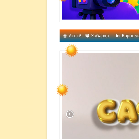
Асосӣ
Хабарҳо
Барном