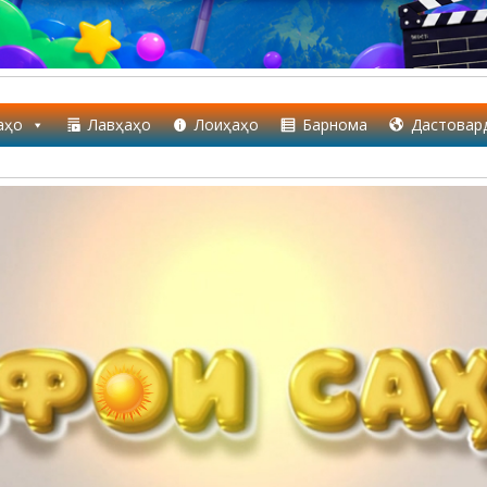
аҳо
Лавҳаҳо
Лоиҳаҳо
Барнома
Дастовар