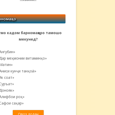
мо кадом барномаҳоро тамошо
мекунед?
Ангубин»
Дар меҳмонии витаминҳо»
Матин»
Аниси кунҷи танҳоӣ...»
Як соат»
Суръат»
Донояк»
Алифбои роҳ»
Сафои саҳар»