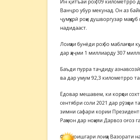
Ин қитъаи роҳ 109 километрро да
Ванҷро убур мекунад. Он аз бай
ҷумҳурӣ роҳи душворгузар маҳсуб
надидааст.
Лоиҳаи бунёди роҳ бо маблағҳои
дар ҳаҷми 1 миллиарду 307 мил
Баъди пурра таҷдиду азнавсозӣ 
ва дар умум 92,3 километрро та
Ёдовар мешавем, ки корҳои сохт
сентябри соли 2021 дар рӯзҳои 
зимни сафари кории Президент
Раҳмон дар ноҳияи Дарвоз оғоз г
Фармоишгари лоиҳа Вазорати на