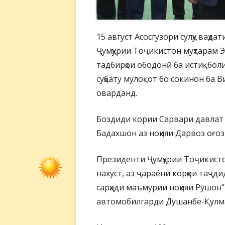
15 август Асосгузори сулҳу ваҳд
Ҷумҳурии Тоҷикистон муҳтарам 
тадбирҳои ободонӣ ба истиқбол
суҳбату мулоқот бо сокинон ба
оварданд.
Боздиди кории Сарвари давлат 
Бадахшон аз ноҳияи Дарвоз оғоз
Президенти Ҷумҳурии Тоҷикисто
нахуст, аз ҷараёни корҳои таҷд
сарҳади маъмурии ноҳияи Рӯшон”
автомобилгарди Душанбе-Қулма