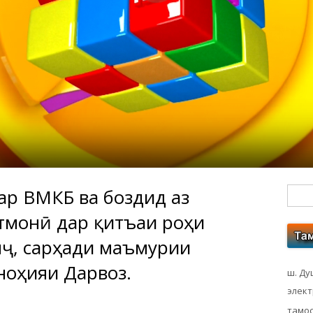
дар ВМКБ ва боздид аз
Гл
тмонӣ дар қитъаи роҳи
бо
нҷ, сарҳади маъмурии
ко
ноҳияи Дарвоз.
ш. Ду
элек
тамос