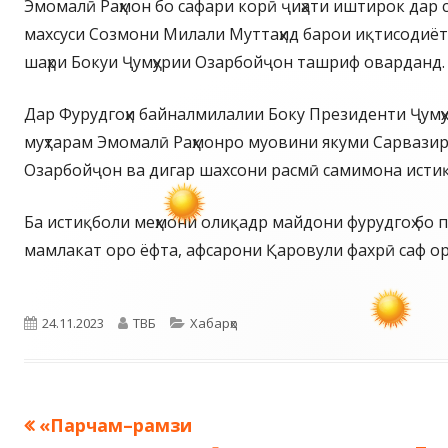
Эмомалӣ Раҳмон бо сафари корӣ ҷиҳати иштирок дар
махсуси Созмони Милали Муттаҳид барои иқтисодиёт
шаҳри Бокуи Ҷумҳурии Озарбойҷон ташриф оварданд.
Дар Фурудгоҳи байналмилалии Боку Президенти Ҷумҳ
муҳтарам Эмомалӣ Раҳмонро муовини якуми Сарвазир
Озарбойҷон ва дигар шахсони расмӣ самимона исти
Ба истиқболи меҳмони олиқадр майдони фурудгоҳ бо 
мамлакат оро ёфта, афсарони Қаровули фахрӣ саф ор
Опубликовано
Автор
Рубрики
24.11.2023
ТВБ
Хабарҳо
Предыдущая
«Парчам–рамзи
Навигация