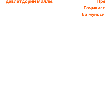
запись:
давлатдории миллӣ».
Пр
по
Тоҷикист
ба муноси
записям