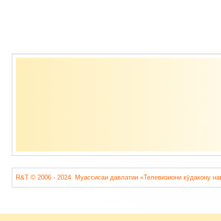
Содержимое
подвала
R&T © 2006 - 2024. Муассисаи давлатии «Телевизиони кӯдакону на