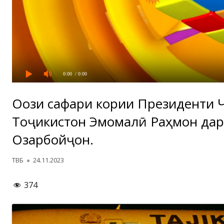
0:00
/ 0:00
Оғози сафари кории Президенти 
Тоҷикистон Эмомалӣ Раҳмон да
Озарбойҷон.
Автор
Опубликовано
ТВБ
24.11.2023
374