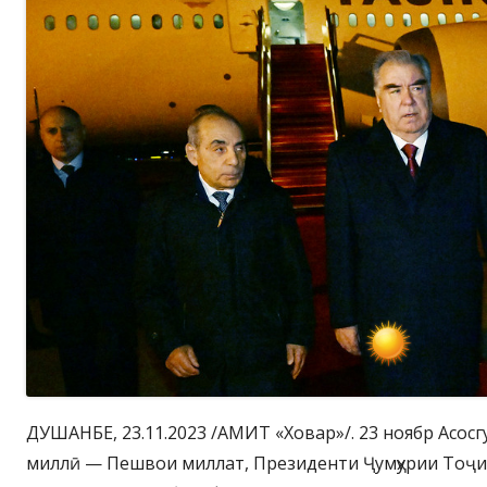
ДУШАНБЕ, 23.11.2023 /АМИТ «Ховар»/. 23 ноябр Асосгу
миллӣ — Пешвои миллат, Президенти Ҷумҳурии Тоҷи