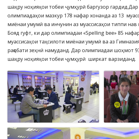
шаҳру ноҳияҳои тобеи ҷумҳурӣ баргузор гардид.Дар
олимпиадаҳои мазкур 178 нафар хонанда аз 13 муас
миёнаи умумӣ ва инчунин аз муассисаҳои типпи нав
Бояд гуфт, ки дар олимпиадаи «Spelling bee» 85 нафа
муассисаҳои таҳсилоти миёнаи умумӣ ва аз Гимназия
рақобати зеҳнӣ намуданд. Дар олимпиадаи шоҳмот 93
шаҳру ноҳияҳои тобеи ҷумҳурӣ ширкат варзиданд.