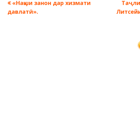
Предыдущая
След
«Нақши занон дар хизмати
Таҷли
Навигация
запись:
запись
давлатӣ».
Литсейи
по
записям