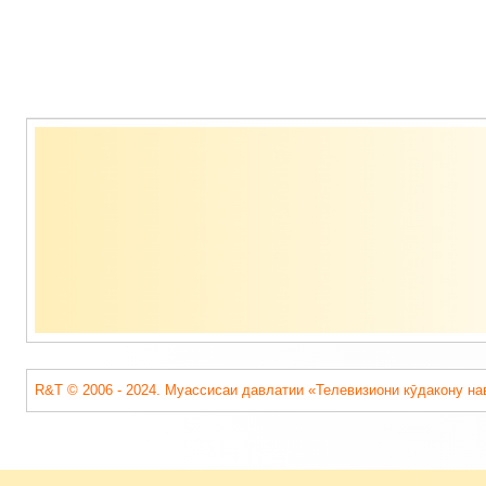
Содержимое
подвала
R&T © 2006 - 2024. Муассисаи давлатии «Телевизиони кӯдакону на