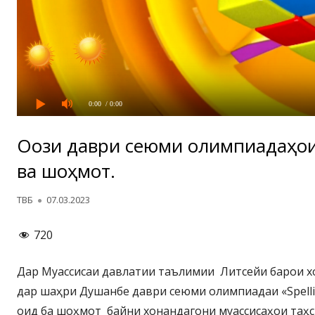
0:00
/ 0:00
Оғози даври сеюми олимпиадаҳои 
ва шоҳмот.
Автор
Опубликовано
ТВБ
07.03.2023
720
Дар Муассисаи давлатии таълимии Литсейи барои х
дар шаҳри Душанбе даври сеюми олимпиадаи «Spelli
оид ба шоҳмот байни хонандагони муассисаҳои таҳ