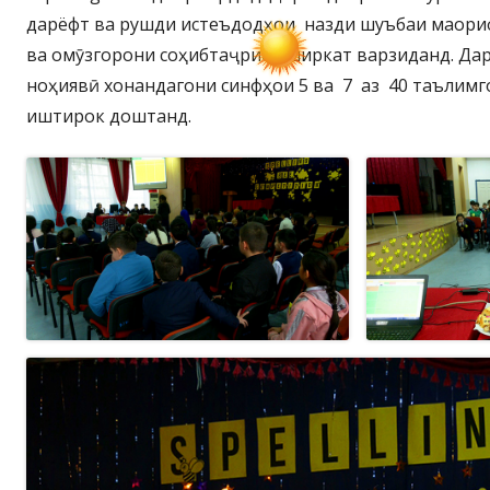
дарёфт ва рушди истеъдодҳои назди шуъбаи маори
ва омӯзгорони соҳибтаҷриба ширкат варзиданд. Да
ноҳиявӣ хонандагони синфҳои 5 ва 7 аз 40 таълимг
иштирок доштанд.