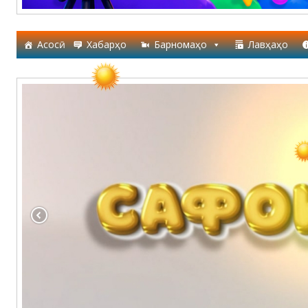
Асосӣ
Хабарҳо
Барномаҳо
Лавҳаҳо