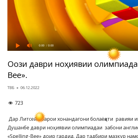
0:00
/ 0:00
Оғози даври ноҳиявии олимпиадаи
Bee».
Автор
Опубликовано
ТВБ
06.12.2022
723
Дар Литсейи барои хонандагони болаёқати равияи и
Душанбе даври ноҳиявии олимпиадаи забони англис
«Spelling-Bee» доир гардид. Дар тадбири мазкур на