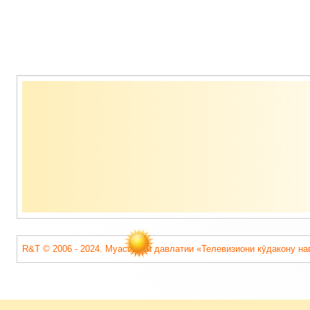
Содержимое
подвала
R&T © 2006 - 2024. Муассисаи давлатии «Телевизиони кӯдакону на