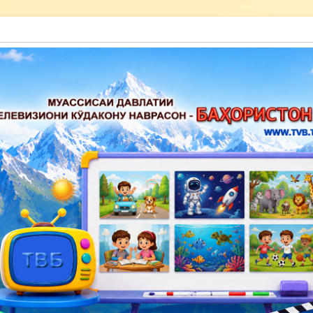
акону наврасон — Баҳористон»