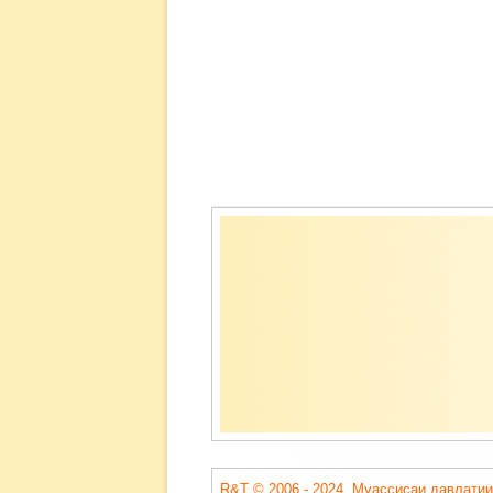
Содержимое
подвала
R&T © 2006 - 2024. Муассисаи давлатии