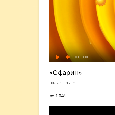
0:00
/ 0:00
«Офарин»
Автор
Опубликовано
ТВБ
15.01.2021
1 046