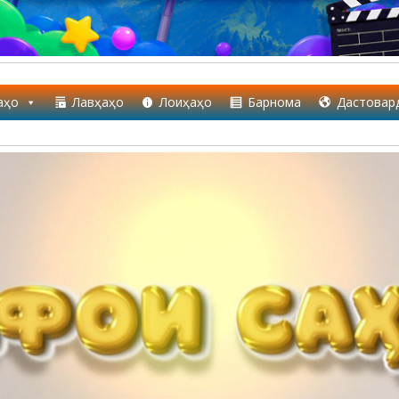
аҳо
Лавҳаҳо
Лоиҳаҳо
Барнома
Дастовар