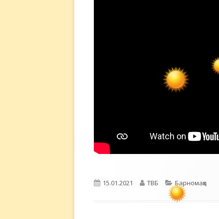
Опубликовано
Автор
Рубрики
15.01.2021
ТВБ
Барномаҳо