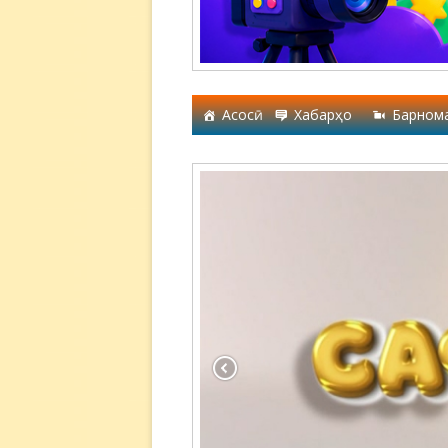
Асосӣ
Хабарҳо
Барном