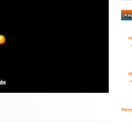
Н
Н
Низо