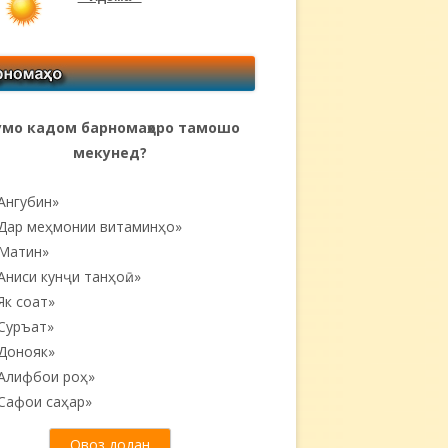
мо кадом барномаҳоро тамошо
мекунед?
Ангубин»
Дар меҳмонии витаминҳо»
Матин»
Аниси кунҷи танҳоӣ...»
Як соат»
Суръат»
Донояк»
Алифбои роҳ»
Сафои саҳар»