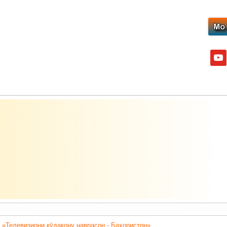
yout
 «Телевизиони кӯдакону наврасон - Баҳористон».