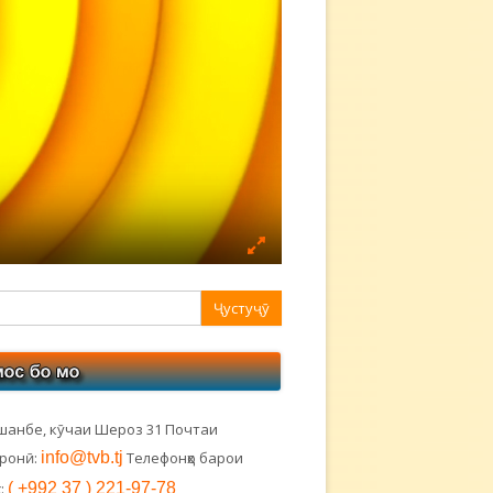
авная
ковая
лонка
шанбе, кӯчаи Шероз 31 Почтаи
тронӣ:
info@tvb.tj
Телефонҳо барои
:
( +992 37 ) 221-97-78