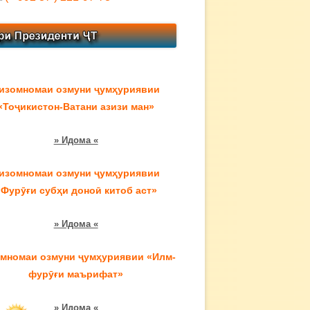
изомномаи озмуни ҷумҳуриявии
«Тоҷикистон-Ватани азизи ман»
» Идома «
изомномаи озмуни ҷумҳуриявии
«Фурӯғи субҳи доноӣ китоб аст»
» Идома «
мномаи озмуни ҷумҳуриявии «Илм-
фурӯғи маърифат»
» Идома «