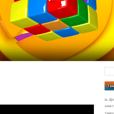
Гл
бо
ко
ш. Ду
элек
тамос