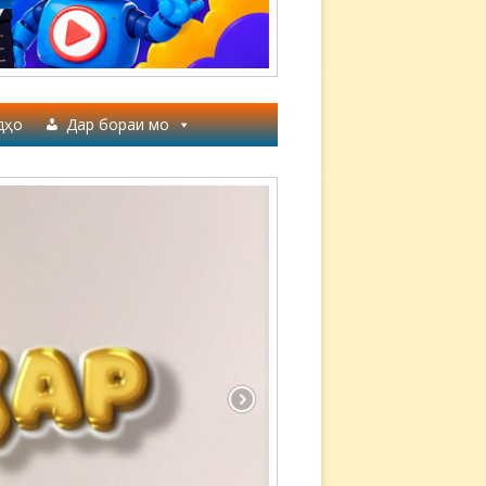
дҳо
Дар бораи мо