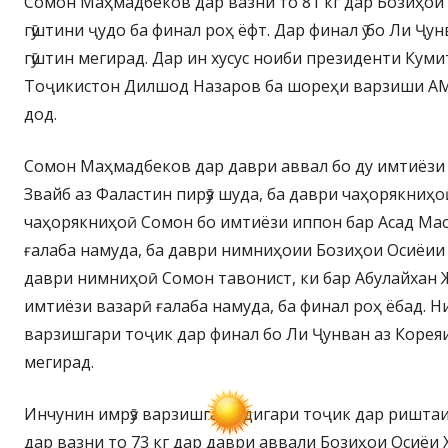
Сомон Маҳмадбеков дар вазни то 81 кг дар Бозиҳои
гӯштини ҷудо ба финал роҳ ёфт. Дар финал ӯ бо Ли Ҷу
гӯштин мегирад. Дар ин хусус ноиби президенти Кум
Тоҷикистон Дилшод Назаров ба шореҳи варзиши АМ
дод.
Сомон Маҳмадбеков дар даври аввал бо ду имтиёзи
Звайб аз Фаластин пирӯз шуда, ба даври чаҳорякниҳо
чаҳорякниҳоӣ Сомон бо имтиёзи иппон бар Асад Ма
ғалаба намуда, ба даври нимниҳоии Бозиҳои Осиёии
даври нимниҳоӣ Сомон тавонист, ки бар Абулайхан 
имтиёзи вазарӣ ғалаба намуда, ба финал роҳ ёбад. 
варзишгари тоҷик дар финал бо Ли Ҷунван аз Кореяи
мегирад.
Инчунин имрӯз варзишгари дигари тоҷик дар риштаи 
дар вазни то 73 кг дар даври аввали Бозиҳои Осиёи 