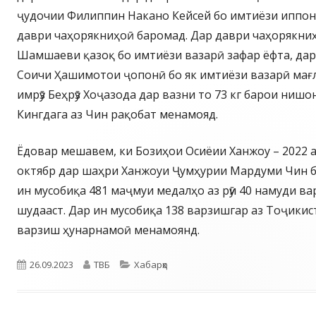
ҷудочии Филиппин Накано Кейсей бо имтиёзи иппон 
даври чаҳорякниҳоӣ баромад. Дар даври чаҳорякниҳ
Шамшаеви қазоқ бо имтиёзи вазарӣ зафар ёфта, дар
Соичи Ҳашимотои ҷопонӣ бо як имтиёзи вазарӣ мағ
имрӯз Беҳрӯз Хоҷазода дар вазни то 73 кг барои ниш
Кингдага аз Чин рақобат менамояд.
Ёдовар мешавем, ки Бозиҳои Осиёии Ханжоу – 2022 аз
октябр дар шаҳри Ханжоуи Ҷумҳурии Мардуми Чин б
ин мусобиқа 481 маҷмуи медалҳо аз рӯи 40 намуди в
шудааст. Дар ин мусобиқа 138 варзишгар аз Тоҷикис
варзиш ҳунарнамоӣ менамоянд.
Опубликовано
Автор
Рубрики
26.09.2023
ТВБ
Хабарҳо