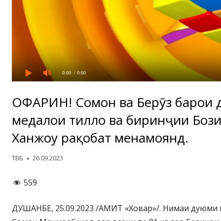
0:00
/ 0:00
ОФАРИН! Сомон ва Беҳрӯз барои 
медалҳои тилло ва биринҷии Бози
Ханжоу рақобат менамоянд.
Автор
Опубликовано
ТВБ
26.09.2023
559
ДУШАНБЕ, 25.09.2023 /АМИТ «Ховар»/. Нимаи дуюми 