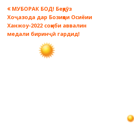
Предыдущая
МУБОРАК БОД! Беҳрӯз
Навигация
запись:
Хоҷазода дар Бозиҳои Осиёии
по
Ханжоу-2022 соҳиби аввалин
медали биринҷӣ гардид!
записям