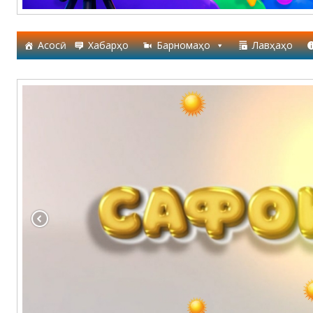
Асосӣ
Хабарҳо
Барномаҳо
Лавҳаҳо