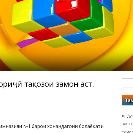
ориҷӣ тақозои замон аст.
Гл
бо
ко
ш. Ду
элек
Гимназияи №1 барои хонандагони болаёқати
тамос