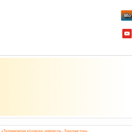
yout
 «Телевизиони кӯдакону наврасон - Баҳористон».