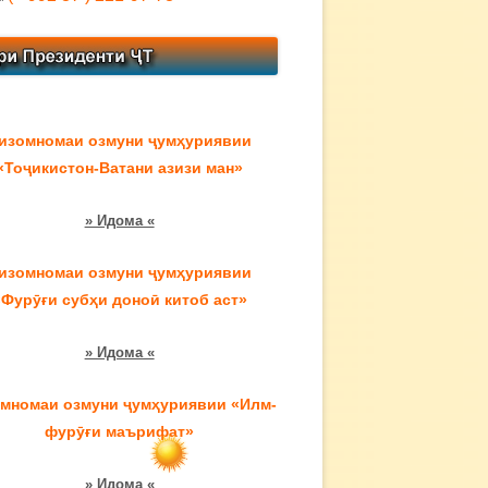
изомномаи озмуни ҷумҳуриявии
«Тоҷикистон-Ватани азизи ман»
» Идома «
изомномаи озмуни ҷумҳуриявии
«Фурӯғи субҳи доноӣ китоб аст»
» Идома «
мномаи озмуни ҷумҳуриявии «Илм-
фурӯғи маърифат»
» Идома «