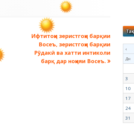
Следующая
Ифтитоҳи зеристгоҳи барқии
запись:
Восеъ, зеристгоҳи барқии
‹
Рӯдакӣ ва хатти интиколи
Дн
барқ дар ноҳияи Восеъ.
3
10
17
24
31