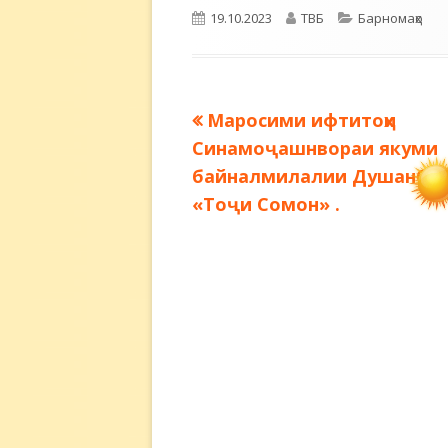
Опубликовано
Автор
Рубрики
19.10.2023
ТВБ
Барномаҳо
Предыдущая
Маросими ифтитоҳи
Навигация
запись:
Синамоҷашнвораи якуми
по
байналмилалии Душанбе
«Тоҷи Сомон» .
записям