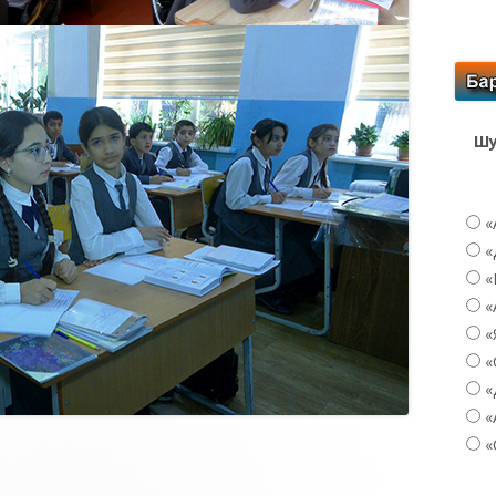
Шу
«
«
«
«
«
«
«
«
«