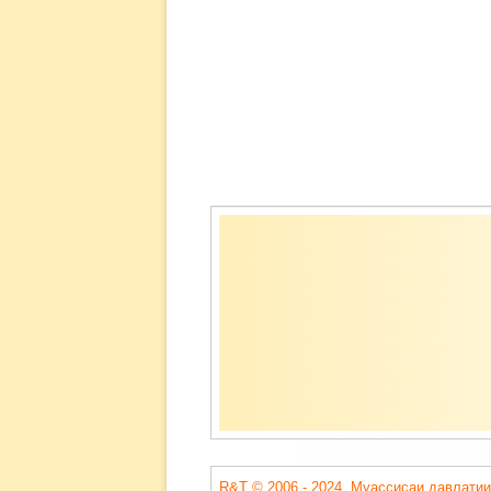
Содержимое
подвала
R&T © 2006 - 2024. Муассисаи давлатии