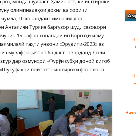
а роҳ монда шудааст. Ҳамин аст, ки иштироки
муну олимпиадаҳои дохил ва хориҷи
 ҷумла, 10 хонандаи Гимназия дар
и Анталияи Туркия баргузор шуд, сазовори
чунин 15 нафар хонандаи ин боргоҳи илму
Н
алмилалӣ таҳти унвони «Эрудити-2023» аз
 низ муваффақиятро ба даст оварданд. Соли
зкур дар озмунҳои «Фурӯғи субҳи доноӣ китоб
, «Шукуфаҳои пойтахт» иштироки фаъолона
Н
Низо