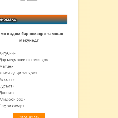
мо кадом барномаҳоро тамошо
мекунед?
Ангубин»
Дар меҳмонии витаминҳо»
Матин»
Аниси кунҷи танҳоӣ...»
Як соат»
Суръат»
Донояк»
Алифбои роҳ»
Сафои саҳар»