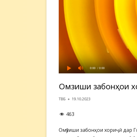
0:00
/ 0:00
Омӯзиши забонҳои х
Автор
Опубликовано
ТВБ
19.10.2023
463
Омӯзиши забонҳои хориҷӣ дар 