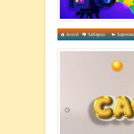
Асосӣ
Хабарҳо
Барном