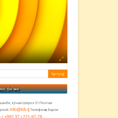
авная
ковая
лонка
шанбе, кӯчаи Шероз 31 Почтаи
тронӣ:
info@tvb.tj
Телефонҳо барои
:
( +992 37 ) 221-97-78