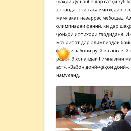
шаҳри Душанбе дар сатҳи хуб б
хонандагони таълимгоҳ дар оз
мамлакат назаррас мебошад. Аз
олимпиадаи фаннӣ, ки дар шаҳр
ҷойҳои ифтихорӣ гардиданд. Ин
маърифат дар олимпиадаи байн
фанҳои забони русӣ ва англисӣ
равон 3 хонандаи Гимназияи ма
аст», «Забон донӣ-ҷаҳон донӣ»
намуданд.