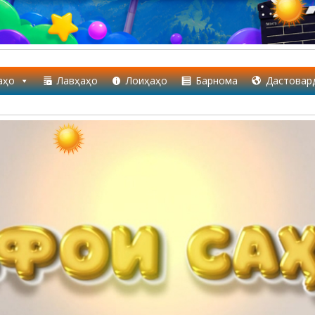
аҳо
Лавҳаҳо
Лоиҳаҳо
Барнома
Дастовар