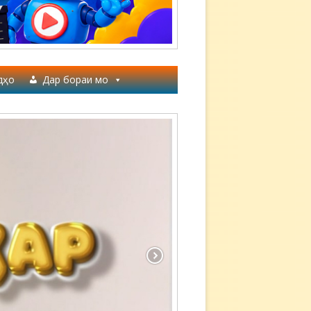
дҳо
Дар бораи мо