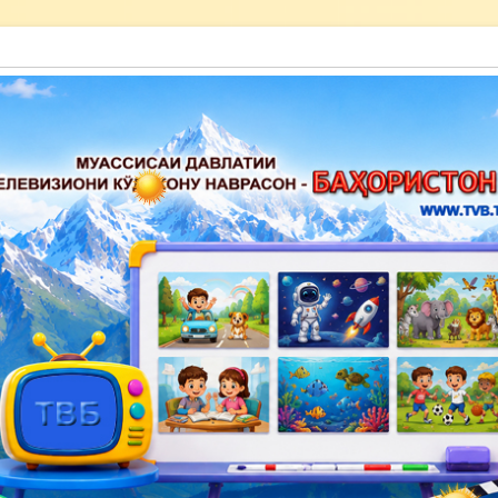
акону наврасон — Баҳористон»