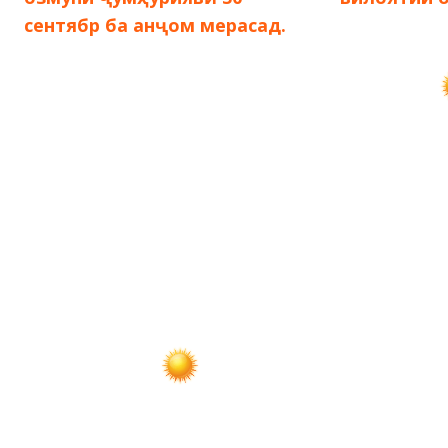
сентябр ба анҷом мерасад.
записям