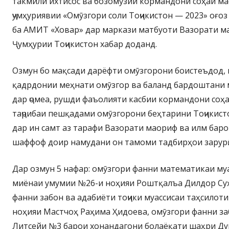
такмили ихтисос ва бозомӯзии кормандони соҳаи м
ҷумҳуриявии «Омӯзгори соли Тоҷикистон — 2023» оғоз 
ба АМИТ «Ховар» дар маркази матбуоти Вазорати м
Ҷумҳурии Тоҷикистон хабар доданд.
Озмун бо мақсади дарёфти омӯзгорони боистеъдод, н
қадрдонии меҳнати омӯзгор ва баланд бардоштани 
дар ҷомеа, рушди фаъолияти касбии кормандони соҳ
таҷрибаи пешқадами омӯзгорони беҳтарини Тоҷикист
дар ин самт аз тарафи Вазорати маориф ва илм баро
шаффоф доир намудани он тамоми тадбирҳои зарур
Дар озмун 5 нафар: омӯзгори фанни математикаи му
миёнаи умумии №26-и ноҳияи Роштқалъа Дилдор Су
фанни забон ва адабиёти тоҷики муассисаи таҳсилот
ноҳияи Мастчоҳ Раҳима Ҳидоева, омӯзгори фанни заб
Литсейи №3 барои хонандагони болаёқати шаҳри Д