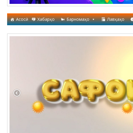
Асосӣ
Хабарҳо
Барномаҳо
Лавҳаҳо