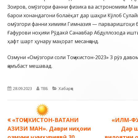
Зоиров, омӯзгори фанни физика ва астрономияи Ма
барои хонандагони болаёқат дар шаҳри Кӯлоб Сулай
омӯзгори фанни химияи Гимназия — парваришгоҳи б
Ғафурови ноҳияи Рӯдакӣ Санавбар Абдуллозода ишти
ҳафт шарт ҳунару маҳорат месанҷанд.
Озмуни «Омӯзгори соли Тоҷикистон-2023» 3 рӯз давом
ҷамъбаст мешавад.
Опубликовано
Автор
Рубрики
28.09.2023
ТВБ
Хабарҳо
Предыдущая
Следую
«ТОҶИКИСТОН-ВАТАНИ
«ИЛМ-ФУ
Навигация
запись:
запись:
АЗИЗИ МАН». Даври ниҳоии
Дар ш
по
озмуни ҷумҳуриявӣ 30
вилоятии 