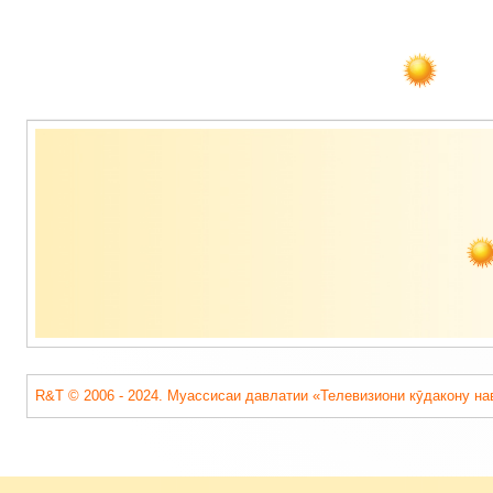
Содержимое
подвала
R&T © 2006 - 2024. Муассисаи давлатии «Телевизиони кӯдакону на