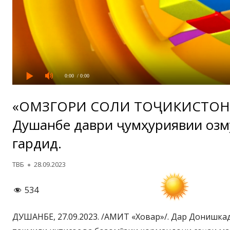
0:00
/ 0:00
«ОМӮЗГОРИ СОЛИ ТОҶИКИСТОН-
Душанбе даври ҷумҳуриявии озм
гардид.
Автор
Опубликовано
ТВБ
28.09.2023
534
ДУШАНБЕ, 27.09.2023. /АМИТ «Ховар»/. Дар Донишка