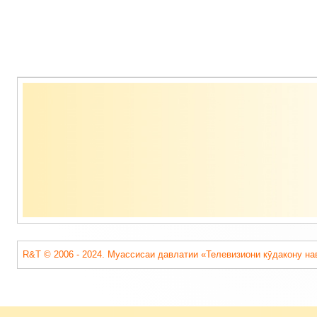
Содержимое
подвала
R&T © 2006 - 2024. Муассисаи давлатии «Телевизиони кӯдакону на