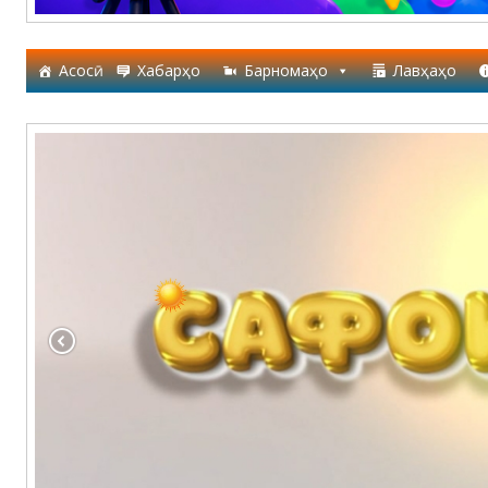
Асосӣ
Хабарҳо
Барномаҳо
Лавҳаҳо