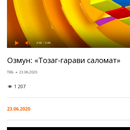
0:00
/ 0:00
Озмун: «Тозагӣ-гарави саломатӣ»
Автор
Опубликовано
ТВБ
23.06.2020
1 207
23.06.2020