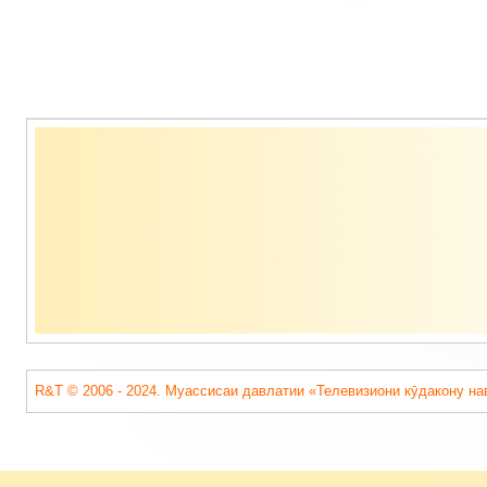
Содержимое
подвала
R&T © 2006 - 2024. Муассисаи давлатии «Телевизиони кӯдакону на