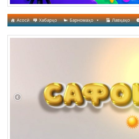
Асосӣ
Хабарҳо
Барномаҳо
Лавҳаҳо