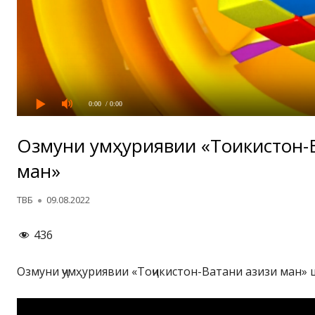
0:00
/ 0:00
Озмуни ҷумҳуриявии «Тоҷикистон-
ман»
Автор
Опубликовано
ТВБ
09.08.2022
436
Озмуни ҷумҳуриявии «Тоҷикистон-Ватани азизи ман» ш