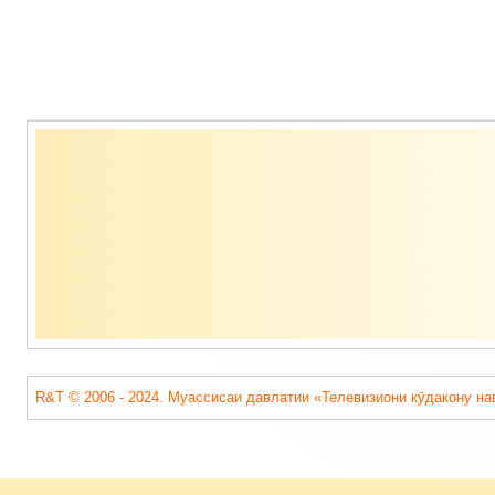
Содержимое
подвала
R&T © 2006 - 2024. Муассисаи давлатии «Телевизиони кӯдакону на