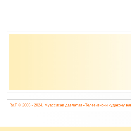
Содержимое
подвала
R&T © 2006 - 2024. Муассисаи давлатии «Телевизиони кӯдакону на