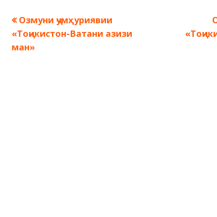
Предыдущая
Озмуни ҷумҳуриявии
Навигация
запись:
з
«Тоҷикистон-Ватани азизи
«Тоҷик
по
ман»
записям