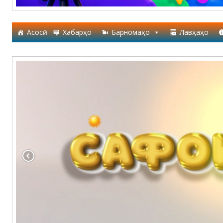
Асосӣ
Хабарҳо
Барномаҳо
Лавҳаҳо