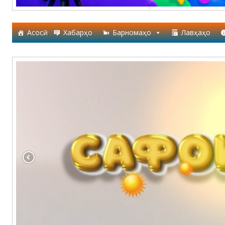
Асосӣ
Хабарҳо
Барномаҳо
Лавҳаҳо