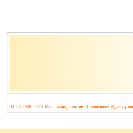
Содержимое
подвала
R&T © 2006 - 2024. Муассисаи давлатии «Телевизиони кӯдакону на