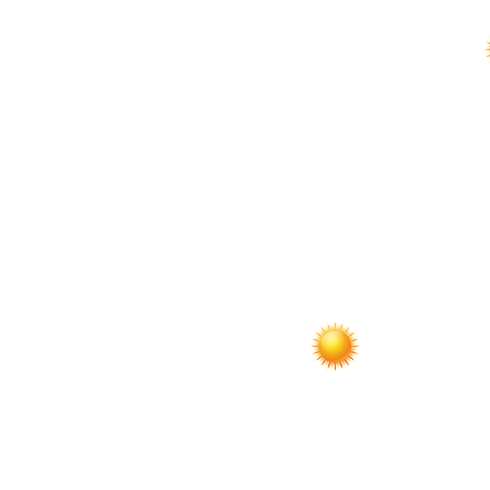
по
записям