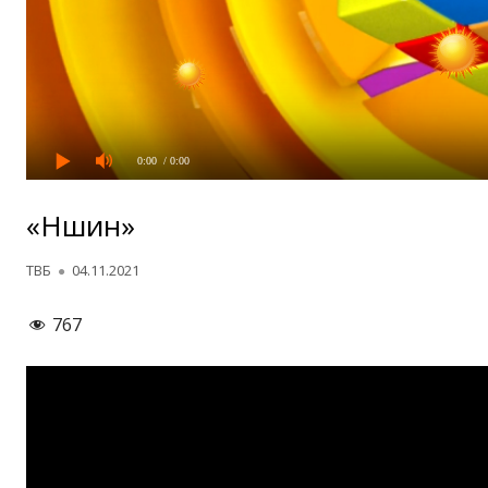
0:00
/ 0:00
«Нӯшин»
Автор
Опубликовано
ТВБ
04.11.2021
767