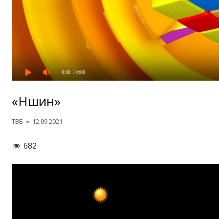
0:00
/ 0:00
«Нӯшин»
Автор
Опубликовано
ТВБ
12.09.2021
682