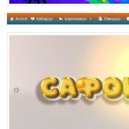
Асосӣ
Хабарҳо
Барномаҳо
Лавҳаҳо