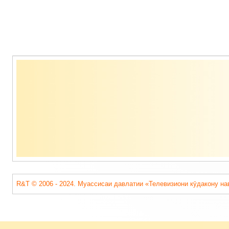
Содержимое
подвала
R&T © 2006 - 2024. Муассисаи давлатии «Телевизиони кӯдакону на