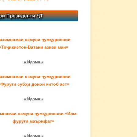
изомномаи озмуни ҷумҳуриявии
«Тоҷикистон-Ватани азизи ман»
» Идома «
изомномаи озмуни ҷумҳуриявии
«Фурӯғи субҳи доноӣ китоб аст»
» Идома «
мномаи озмуни ҷумҳуриявии «Илм-
фурӯғи маърифат»
» Идома «