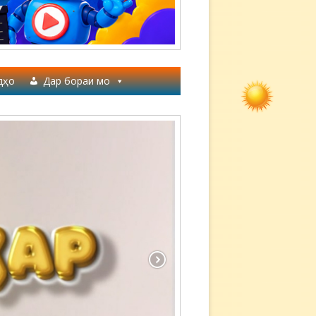
дҳо
Дар бораи мо