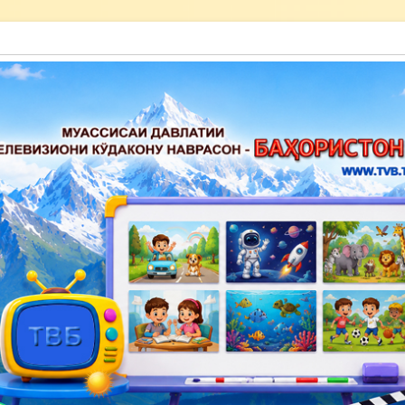
акону наврасон — Баҳористон»