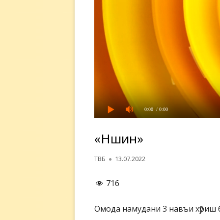
0:00
/ 0:00
«Нӯшин»
Автор
Опубликовано
ТВБ
13.07.2022
716
Омода намудани 3 навъи хӯриш б