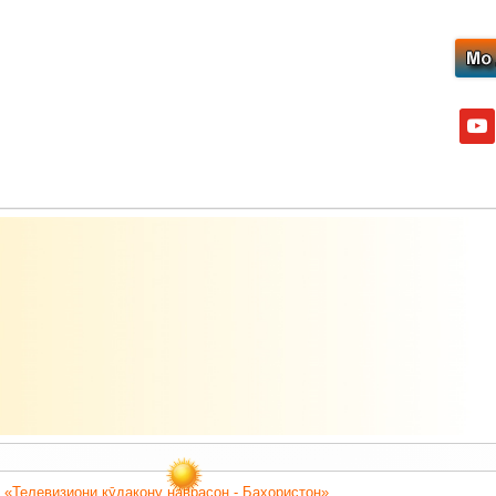
yout
 «Телевизиони кӯдакону наврасон - Баҳористон».