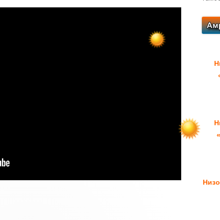
Н
Н
Низо