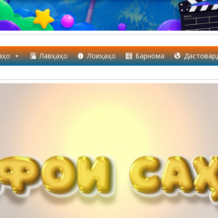
аҳо
Лавҳаҳо
Лоиҳаҳо
Барнома
Дастовар