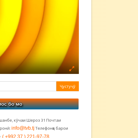
авная
ковая
лонка
шанбе, кӯчаи Шероз 31 Почтаи
тронӣ:
info@tvb.tj
Телефонҳо барои
:
( +992 37 ) 221-97-78