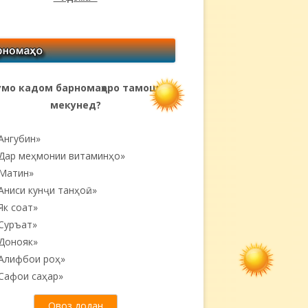
мо кадом барномаҳоро тамошо
мекунед?
Ангубин»
Дар меҳмонии витаминҳо»
Матин»
Аниси кунҷи танҳоӣ...»
Як соат»
Суръат»
Донояк»
Алифбои роҳ»
Сафои саҳар»