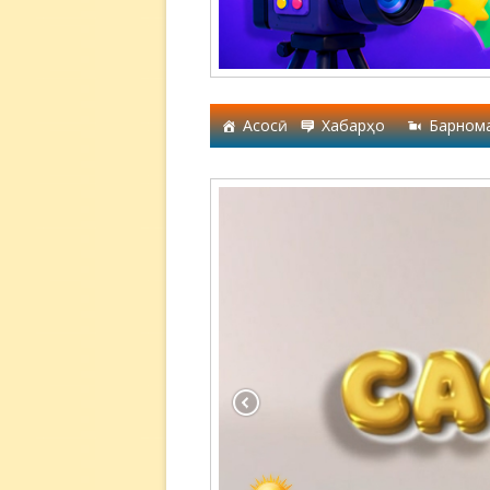
Асосӣ
Хабарҳо
Барном