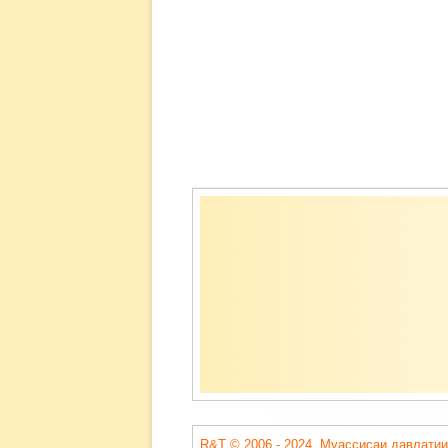
Содержимое
подвала
R&T © 2006 - 2024. Муассисаи давлатии