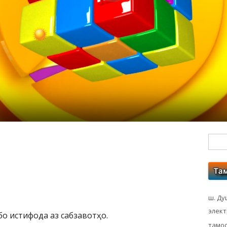
Гл
бо
ко
ш. Ду
элек
о истифода аз сабзавотҳо.
тамос