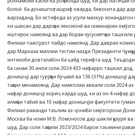
рохнамоии касбӣ ба роҳ монда шуд, ки дар натиҷаи о
болоӣ ба донишгоҳ ташриф оварда, бевосита дар дар
варзиданд. Бо истифода аз усули мазкур хонандагон
ки шахсан дар дарсҳои лексионӣ ва семинарии омӯзг
иштирок намоянд ва дар бораи хусусиятҳои ташкили
Филиал таассурот пайдо намоянд. Дар давраи комисс
дар Маркази миллии тестии назди Президенти Ҷумҳу
интихоби довталабон ба қайд гирифта шуд. Теъдод
ба санаи 30 инои соли 2024 433 нафарро ташкил дод, 
донишҷӯ дар гурӯҳҳои буҷавӣ ва 136 (31%) донишҷӯ да
таҳсил менамоянд. Дар нимсолаи аввали соли 2024 а
нафар донишҷӯ хориҷ карда шуд, ки аз он 4 нафар 
илмҳои табиӣ ва 10 нафар донишҷӯи факултети гума
Филиал раванди таълим аз ҷониби омӯзгорони Дони
Москва ба номи М.В. Ломоносов дар шакли ҳузурӣ ва 
шуд. Дар соли таҳсили 2023/2024 барои таъмини рав