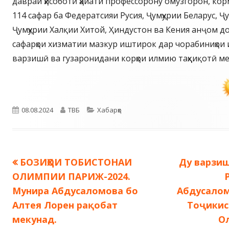
давраи ҳисоботӣ ҳайати профессорону омӯзгорон, к
114 сафар ба Федератсияи Русия, Ҷумҳурии Беларус, Ҷ
Ҷумҳурии Халқии Хитой, Ҳиндустон ва Кения анҷом д
сафарҳои хизматии мазкур иштирок дар чорабиниҳои и
варзишӣ ва гузаронидани корҳои илмию таҳқиқотӣ м
Опубликовано
Автор
Рубрики
08.08.2024
ТВБ
Хабарҳо
Предыдущая
Следующ
БОЗИҲОИ ТОБИСТОНАИ
Ду варзиш
Навигация
запись:
запись:
ОЛИМПИИ ПАРИЖ-2024.
по
Мунира Абдусаломова бо
Абдусалом
Алтея Лорен рақобат
Тоҷикис
записям
мекунад.
О