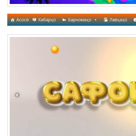
Асосӣ
Хабарҳо
Барномаҳо
Лавҳаҳо