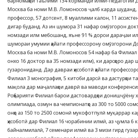
барномаҳои таълимӣ 134 корманди илмӣ-педагогии 
Москва ба номи М.В. Ломоносов ҷалб карда шуданд, 
профессор, 57 дотсент, 8 муаллими калон, 11 ассисте
дигар буданд. Аз ин шумора 31 нафар омӯзгорон док
номзади илм мебошанд, яъне 91 % дорои дараҷаи и
шумораи умумии ҳайати профессорону омӯзгорони Д
Москва ба номи М.В. Ломоносов 54 нафар ба Филиал
онхо 16 доктор ва 35 номзади илм), ки дарсҳоро дар ш
гузарониданд. Дар давраи ҳисоботӣ ҳайати профессо
Филиал 3 монография, 5 китоби дарсӣ ва дастурҳои та
мақола дар маҷаллаҳои даврӣ ва маводи конференси
Роҳбарияти Филиал барои дастовардҳои донишҷӯёну 
олимпиада, озмун ва чемпионатҳо аз 300 то 5000 сом
онҳо аз 150 то 2500 сомонӣ мукофотпулӣ муқаррар ка
ҳисоботӣ дар Филиал 16 чорабинии илмӣ, аз ҷумла 6
байналмилалӣ, 7 семенари илмӣ ва 3 мизи гирд гуза