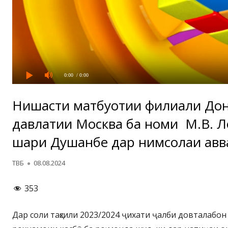
0:00
/ 0:00
Нишасти матбуотии филиали Дон
давлатии Москва ба номи М.В. 
шаҳри Душанбе дар нимсолаи авв
Автор
Опубликовано
ТВБ
08.08.2024
353
Дар соли таҳсили 2023/2024 ҷихати ҷалби довталабон