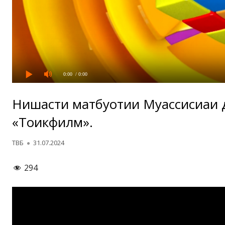
0:00
/ 0:00
Нишасти матбуотии Муассисиаи 
«Тоҷикфилм».
Автор
Опубликовано
ТВБ
31.07.2024
294