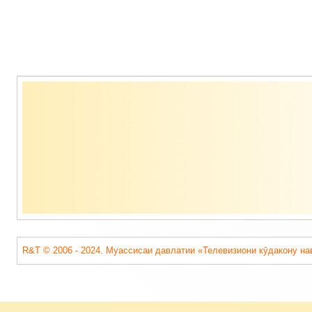
Содержимое
подвала
R&T © 2006 - 2024. Муассисаи давлатии «Телевизиони кӯдакону на