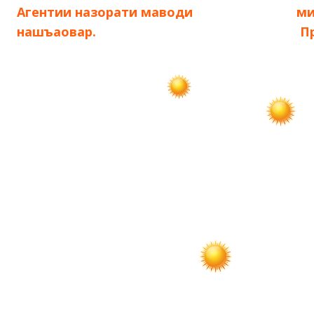
запись:
запись:
Агентии назорати маводи
ми
по
нашъаовар.
П
записям