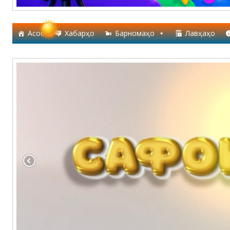
Асосӣ
Хабарҳо
Барномаҳо
Лавҳаҳо