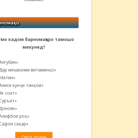
мо кадом барномаҳоро тамошо
мекунед?
Ангубин»
Дар меҳмонии витаминҳо»
Матин»
Аниси кунҷи танҳоӣ...»
Як соат»
Суръат»
Донояк»
Алифбои роҳ»
Сафои саҳар»