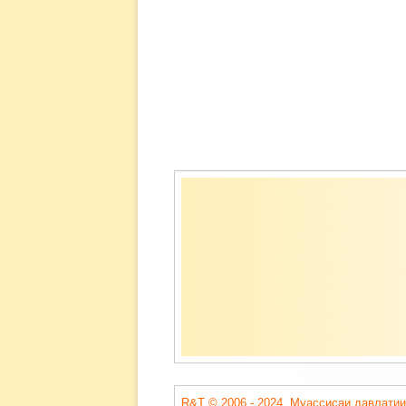
Содержимое
подвала
R&T © 2006 - 2024. Муассисаи давлатии