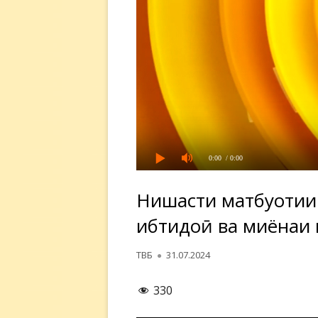
0:00
/ 0:00
Нишасти матбуотии 
ибтидоӣ ва миёнаи 
Автор
Опубликовано
ТВБ
31.07.2024
330