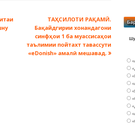
Следующая
итаи
ТАҲСИЛОТИ РАҚАМӢ.
запись:
шну
Бақайдгирии хонандагони
синфҳои 1 ба муассисаҳои
Шу
таълимии пойтахт тавассути
«eDonish» амалӣ мешавад.
«
«
«
«
«
«
«
«
«