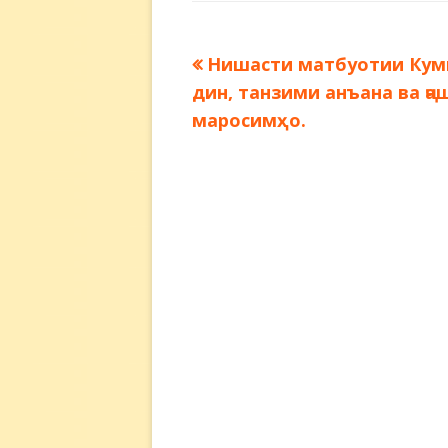
Предыдущая
Нишасти матбуотии Кум
Навигация
запись:
дин, танзими анъана ва ҷа
по
маросимҳо.
записям