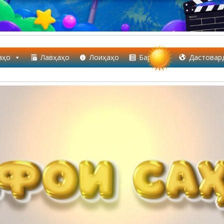
аҳо
Лавҳаҳо
Лоиҳаҳо
Барнома
Дастовар