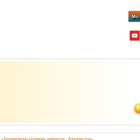
yout
 «Телевизиони кӯдакону наврасон - Баҳористон».