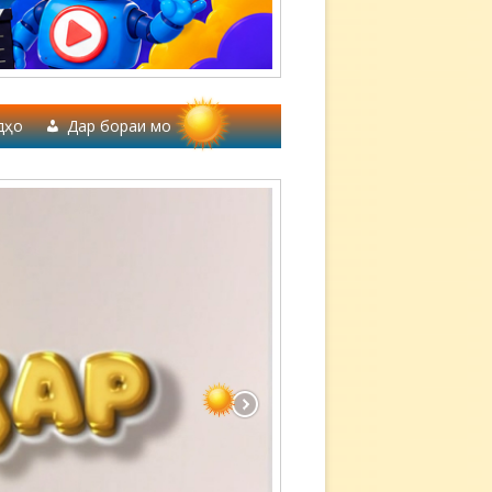
дҳо
Дар бораи мо