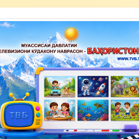
акону наврасон — Баҳористон»