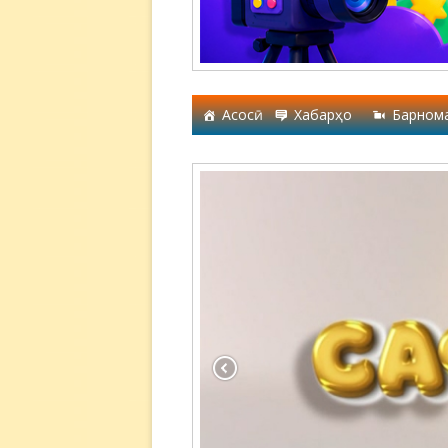
Асосӣ
Хабарҳо
Барном