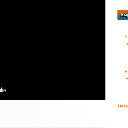
Н
Н
Низо