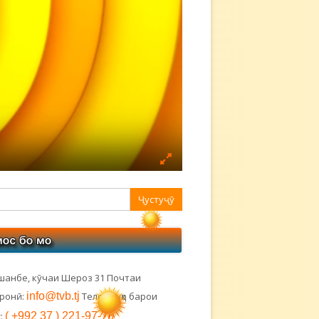
авная
ковая
лонка
шанбе, кӯчаи Шероз 31 Почтаи
тронӣ:
info@tvb.tj
Телефонҳо барои
:
( +992 37 ) 221-97-78