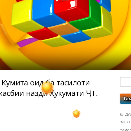
Кумита оид ба таҳсилоти
Гл
касбии назди Ҳукумати ҶТ.
бо
ко
ш. Ду
элек
тамос