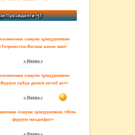
изомномаи озмуни ҷумҳуриявии
«Тоҷикистон-Ватани азизи ман»
» Идома «
изомномаи озмуни ҷумҳуриявии
«Фурӯғи субҳи доноӣ китоб аст»
» Идома «
мномаи озмуни ҷумҳуриявии «Илм-
фурӯғи маърифат»
» Идома «