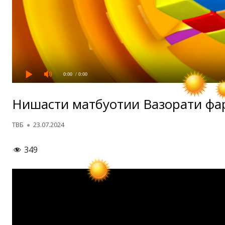
0:00
/ 0:00
Нишасти матбуотии Вазорати фар
Автор
Опубликовано
ТВБ
23.07.2024
349