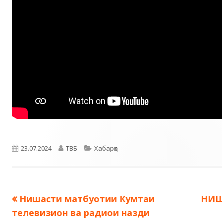
Опубликовано
Автор
Рубрики
23.07.2024
ТВБ
Хабарҳо
Предыдущая
Сле
Нишасти матбуотии Кумтаи
НИШ
Навигация
запись:
запи
телевизион ва радиои назди