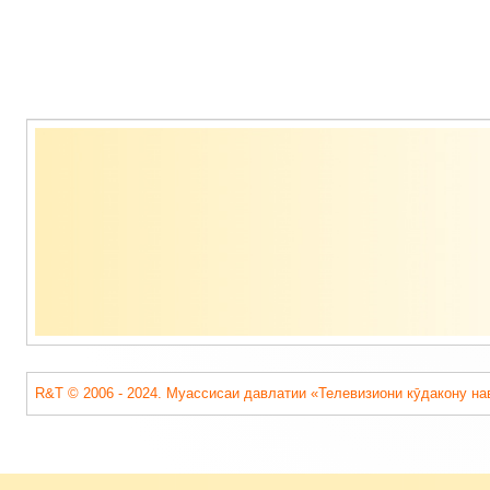
Содержимое
подвала
R&T © 2006 - 2024. Муассисаи давлатии «Телевизиони кӯдакону на