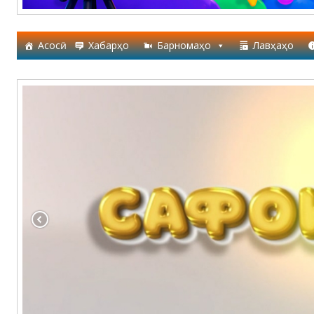
Асосӣ
Хабарҳо
Барномаҳо
Лавҳаҳо