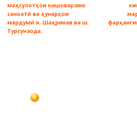
запись:
маҳсулотҳои кишоварзию
ки
по
саноатӣ ва ҳунарҳои
ма
мардумӣ н. Шаҳринав ва ш.
фарҳанги
записям
Турсунзода.