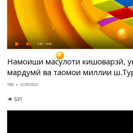
0:00
/ 0:00
Намоиши маҳсулоти кишоварзӣ, ҳу
мардумӣ ва таомҳои миллии ш.Ту
Автор
Опубликовано
ТВБ
13.09.2023
531