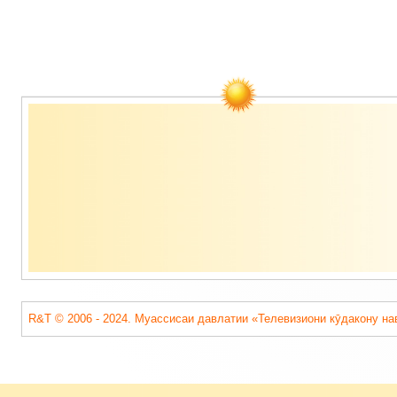
Содержимое
подвала
R&T © 2006 - 2024. Муассисаи давлатии «Телевизиони кӯдакону на