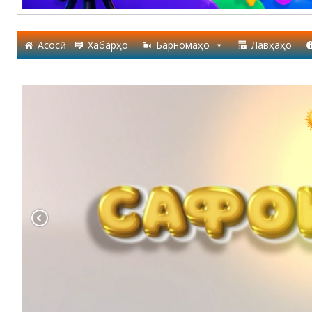
Асосӣ
Хабарҳо
Барномаҳо
Лавҳаҳо