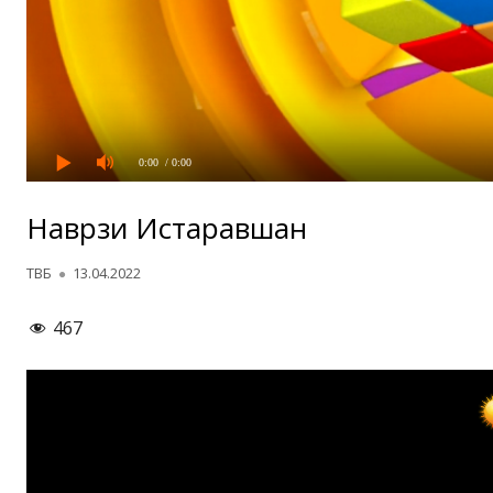
0:00
/ 0:00
Наврӯзи Истаравшан
Автор
Опубликовано
ТВБ
13.04.2022
467