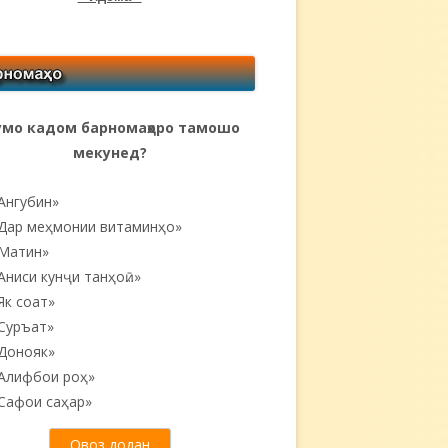
мо кадом барномаҳоро тамошо
мекунед?
Ангубин»
Дар меҳмонии витаминҳо»
Матин»
Аниси кунҷи танҳоӣ...»
Як соат»
Суръат»
Донояк»
Алифбои роҳ»
Сафои саҳар»