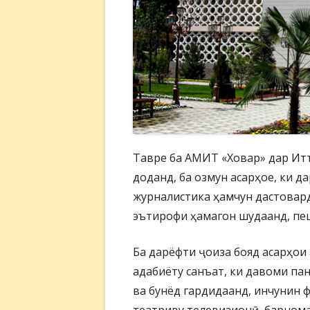
Тавре ба АМИТ «Ховар» дар Ит
доданд, ба озмун асарҳое, ки д
журналистика ҳамчун дастовар
эътирофи ҳамагон шудаанд, пе
Ба дарёфти ҷоиза бояд асарҳои 
адабиёту санъат, ки давоми па
ва бунёд гардидаанд, инчунин