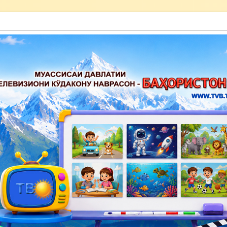
акону наврасон — Баҳористон»