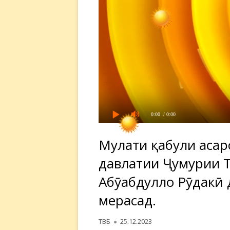
0:00
/ 0:00
Муҳлати қабули асар
давлатии Ҷумҳурии 
Абӯабдулло Рӯдакӣ 
мерасад.
Автор
Опубликовано
ТВБ
25.12.2023