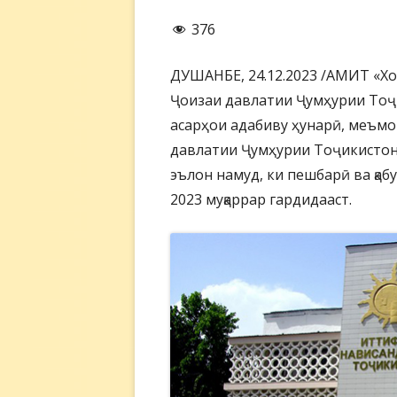
376
ДУШАНБЕ, 24.12.2023 /АМИТ «Хо
Ҷоизаи давлатии Ҷумҳурии Тоҷ
асарҳои адабиву ҳунарӣ, меъмо
давлатии Ҷумҳурии Тоҷикистон 
эълон намуд, ки пешбарӣ ва қаб
2023 муқаррар гардидааст.