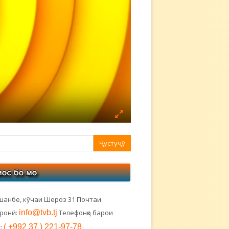
авная
ковая
лонка
шанбе, кӯчаи Шероз 31 Почтаи
тронӣ:
info@tvb.tj
Телефонҳо барои
:
( +992 37 ) 221-97-78