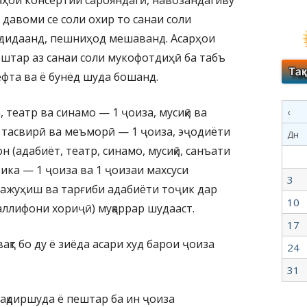
ҳои консертии сарояндагӣ, навозандагиву
и давоми се соли охир то санаи соли
дидаанд, пешниҳод мешаванд. Асарҳои
штар аз санаи соли мукофотдиҳӣ ба табъ
ёфта ва ё бунёд шуда бошанд.
 театр ва синамо — 1 ҷоиза, мусиқӣ ва
‹
 тасвирӣ ва меъморӣ — 1 ҷоиза, эҷодиёти
Дн
 (адабиёт, театр, синамо, мусиқӣ, санъати
ика — 1 ҷоиза ва 1 ҷоизаи махсуси
3
ажуҳиш ва тарғиби адабиёти тоҷик дар
10
ллифони хориҷӣ) муқаррар шудааст.
17
қт бо ду ё зиёда асари худ барои ҷоиза
24
31
қдиршуда ё пештар ба ин ҷоиза