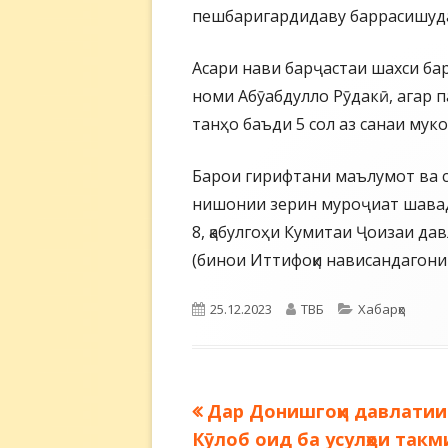
пешбаригардидаву баррасишуда
Асари нави барҷастаи шахси ба
номи Абӯабдулло Рӯдакӣ, агар 
танҳо баъди 5 сол аз санаи му
Барои гирифтани маълумот ва 
нишонии зерин муроҷиат шавад
8, қабулгоҳи Кумитаи Ҷоизаи д
(бинои Иттифоқи нависандагони 
Опубликовано
Автор
Рубрики
25.12.2023
ТВБ
Хабарҳо
Предыдущая
Дар Донишгоҳи давлатии
Навигация
запись:
Кӯлоб оид ба усулҳои так