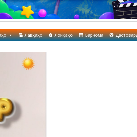
аҳо
Лавҳаҳо
Лоиҳаҳо
Барнома
Дастовар