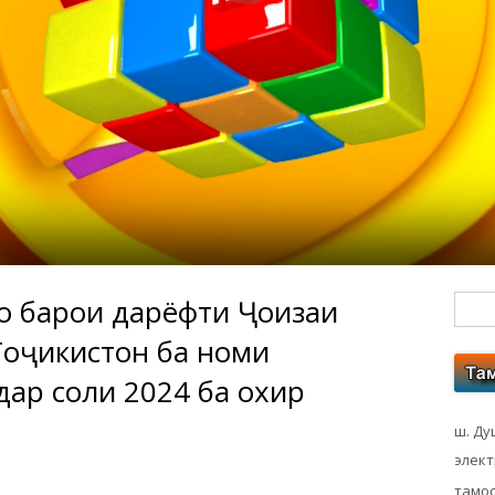
ҳо барои дарёфти Ҷоизаи
Гл
Тоҷикистон ба номи
бо
дар соли 2024 ба охир
ко
ш. Ду
элек
тамос