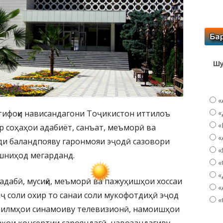
Шу
«
тифоқи нависандагони Тоҷикистон иттилоъ
«
«
ар соҳаҳои адабиёт, санъат, меъморӣ ва
«
ди баландпояву гаронмояи эҷодӣ сазовори
«
шниҳод мегарданд.
«
«
адабӣ, мусиқӣ, меъморӣ ва пажуҳишҳои хоссаи
«
нҷ соли охир то санаи соли мукофотдиҳӣ эҷод
«
 филмҳои синамоиву телевизионӣ, намоишҳои