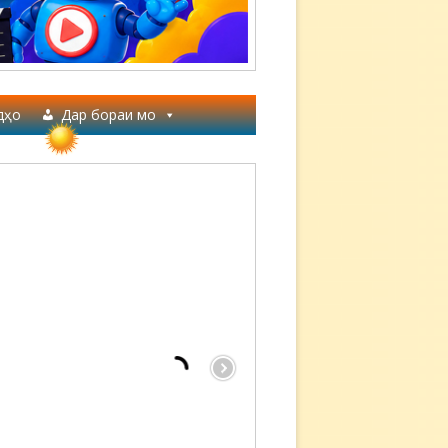
дҳо
Дар бораи мо