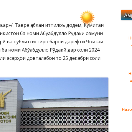
вар»/. Тавре қаблан иттилоъ додем, Кумитаи
икистон ба номи Абӯабдулло Рӯдакӣ озмуни
Н
рӣ ва публитсистиро барои дарёфти Ҷоизаи
ба номи Абӯабдулло Рӯдакӣ дар соли 2024
ули асарҳои довталабон то 25 декабри соли
Н
Низо