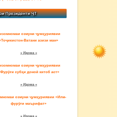
изомномаи озмуни ҷумҳуриявии
«Тоҷикистон-Ватани азизи ман»
» Идома «
изомномаи озмуни ҷумҳуриявии
«Фурӯғи субҳи доноӣ китоб аст»
» Идома «
мномаи озмуни ҷумҳуриявии «Илм-
фурӯғи маърифат»
» Идома «