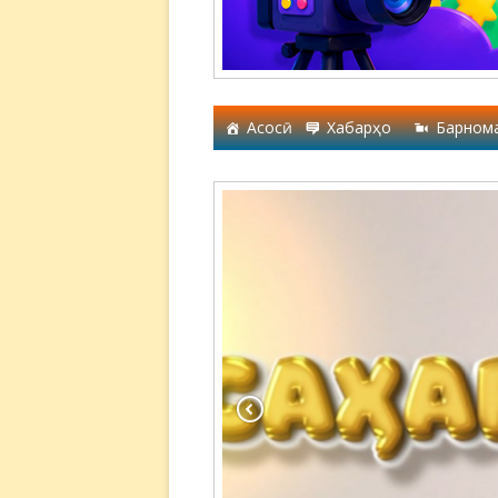
Асосӣ
Хабарҳо
Барном