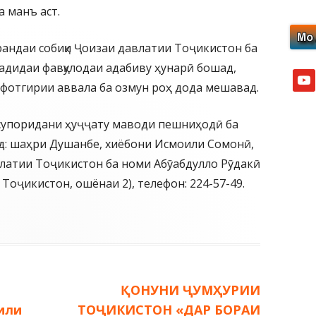
 манъ аст.
рандаи собиқи Ҷоизаи давлатии Тоҷикистон ба
падидаи фавқулодаи адабиву ҳунарӣ бошад,
yout
кофотгирии аввала ба озмун роҳ дода мешавад.
супоридани ҳуҷҷату маводи пешниҳодӣ ба
: шаҳри Душанбе, хиёбони Исмоили Сомонӣ,
авлатии Тоҷикистон ба номи Абӯабдулло Рӯдакӣ
Тоҷикистон, ошёнаи 2), телефон: 224-57-49.
Следующая
ҚОНУНИ ҶУМҲУРИИ
запись:
мили
ТОҶИКИСТОН «ДАР БОРАИ