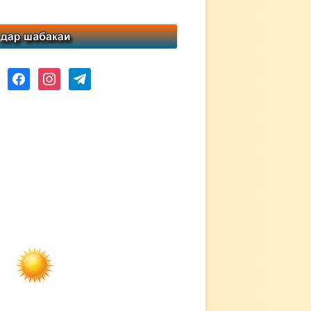
ube
facebook
instagram
telegram