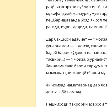
театриву телевизионӣ, барнома
рақсӣ ва асарҳои публитсистӣ, к
мукофотдиҳӣ манзури умум гар
пешбаришаванда бояд як сол пе
расида, иҷро гардида, намоиш 
Дар бахшҳои адабиёт — 1 ҷоиза,
ҳунарнамоӣ — 1 ҷоиза, санъати
бадеӣ барои кӯдакон ва наврасон
тасвирӣ…) — 1 ҷоиза, журналист
байналмилалӣ барои тарҷума, п
мамлакатҳои хориҷӣ (барои муа
Як номзад наметавонад дар як ва
довталабӣ намояд.
Пешниҳоди такрории асарҳои та