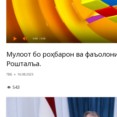
0:00
/ 0:00
Мулоқот бо роҳбарон ва фаъолон
Роштқалъа.
Автор
Опубликовано
ТВБ
16.08.2023
543