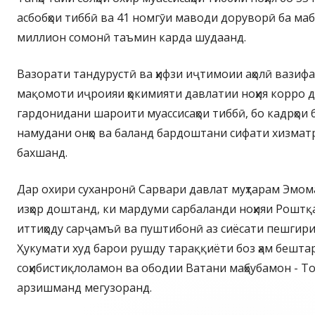
асбобҳои тиббӣ ва 41 номгӯи маводи доруворӣ ба маб
миллион сомонӣ таъмин карда шудаанд.
Вазорати тандурустӣ ва ҳифзи иҷтимоии аҳолӣ вазифа
мақомоти иҷроияи ҳокимияти давлатии ноҳия корро да
гардонидани шароити муассисаҳои тиббӣ, бо кадрҳои
намудани онҳо ва баланд бардоштани сифати хизматр
бахшанд.
Дар охири суханронӣ Сарвари давлат муҳтарам Эмом
изҳор доштанд, ки мардуми сарбаланди ноҳияи Роштқ
иттиҳоду сарҷамъӣ ва пуштибонӣ аз сиёсати пешгир
Ҳукумати худ барои рушду тараққиёти боз ҳам бешт
соҳибистиқлоламон ва ободии Ватани маҳбубамон - То
арзишманд мегузоранд.