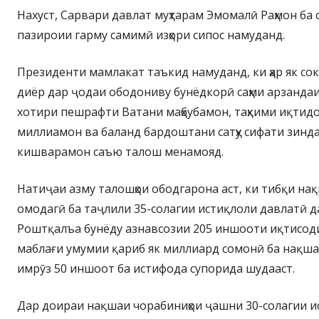
Нахуст, Сарвари давлат муҳтарам Эмомалӣ Раҳмон ба 
пазироии гарму самимӣ изҳори сипос намуданд.
Президенти мамлакат таъкид намуданд, ки ҳар як со
диёр дар ҷодаи ободониву бунёдкорӣ саҳми арзандаи
хотири пешрафти Ватани маҳбубамон, таҳкими иқтид
миллиамон ва баланд бардоштани сатҳу сифати зиндаг
кишварамон саъю талош менамояд.
Натиҷаи азму талошҳои ободгарона аст, ки тибқи на
омодагӣ ба таҷлили 35-солагии истиқлоли давлатӣ да
Роштқалъа бунёду азнавсозии 205 иншооти иқтисод
маблағи умумии қариб як миллиард сомонӣ ба нақша
имрӯз 50 иншоот ба истифода супорида шудааст.
Дар доираи нақшаи чорабиниҳои ҷашни 30-солагии и