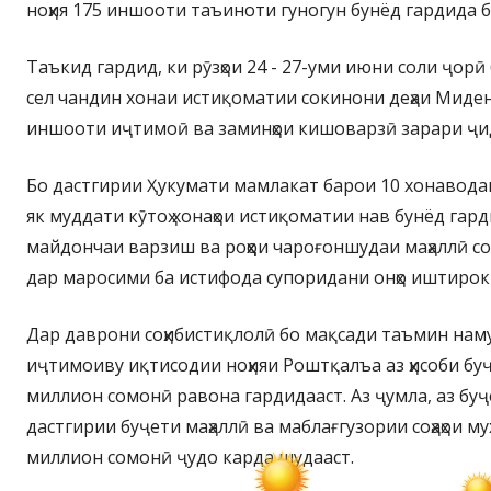
ноҳия 175 иншооти таъиноти гуногун бунёд гардида б
Таъкид гардид, ки рӯзҳои 24 - 27-уми июни соли ҷор
сел чандин хонаи истиқоматии сокинони деҳаи Миденве
иншооти иҷтимоӣ ва заминҳои кишоварзӣ зарари ҷи
Бо дастгирии Ҳукумати мамлакат барои 10 хонаводаи
як муддати кӯтоҳ хонаҳои истиқоматии нав бунёд гард
майдончаи варзиш ва роҳҳои чароғоншудаи маҳаллӣ со
дар маросими ба истифода супоридани онҳо иштирок
Дар даврони соҳибистиқлолӣ бо мақсади таъмин на
иҷтимоиву иқтисодии ноҳияи Роштқалъа аз ҳисоби бу
миллион сомонӣ равона гардидааст. Аз ҷумла, аз буҷ
дастгирии буҷети маҳаллӣ ва маблағгузории соҳаҳои му
миллион сомонӣ ҷудо карда шудааст.