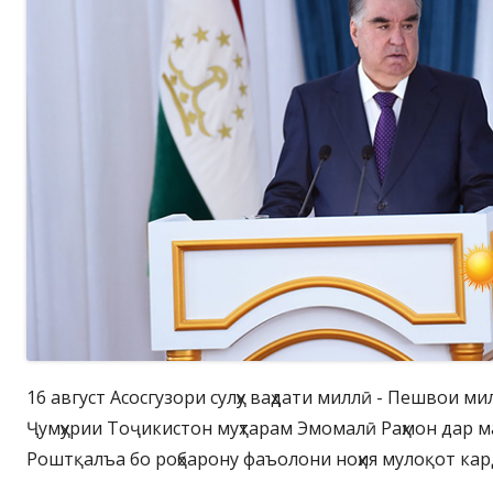
16 август Асосгузори сулҳу ваҳдати миллӣ - Пешвои м
Ҷумҳурии Тоҷикистон муҳтарам Эмомалӣ Раҳмон дар м
Роштқалъа бо роҳбарону фаъолони ноҳия мулоқот кар