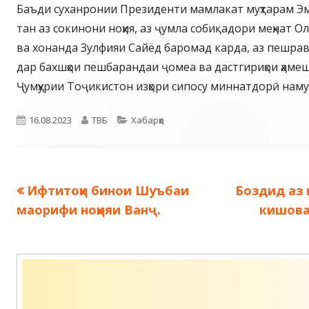
Баъди суханронии Президенти мамлакат муҳтарам Э
тан аз сокинони ноҳия, аз ҷумла собиқадори меҳнат 
ва хонанда Зулфияи Сайёд баромад карда, аз пешра
дар бахшҳои пешбарандаи ҷомеа ва дастгириҳои ҳаме
Ҷумҳурии Тоҷикистон изҳори сипосу миннатдорӣ наму
Опубликовано
Автор
Рубрики
16.08.2023
ТВБ
Хабарҳо
Предыдущая
Следующа
Ифтитоҳи бинои Шуъбаи
Боздид аз
Навигация
запись:
запись:
маорифи ноҳияи Ванҷ.
кишова
по
записям
Содержимое
подвала