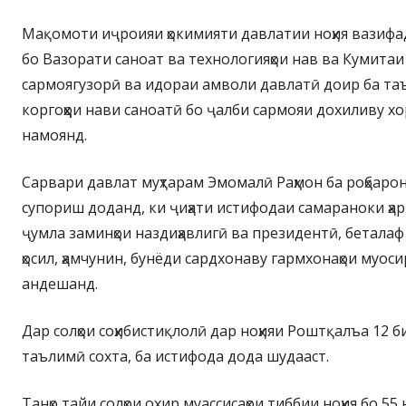
Мақомоти иҷроияи ҳокимияти давлатии ноҳия вазифа
бо Вазорати саноат ва технологияҳои нав ва Кумита
сармоягузорӣ ва идораи амволи давлатӣ доир ба та
коргоҳҳои нави саноатӣ бо ҷалби сармояи дохиливу х
намоянд.
Сарвари давлат муҳтарам Эмомалӣ Раҳмон ба роҳбарон
супориш доданд, ки ҷиҳати истифодаи самараноки ҳар 
ҷумла заминҳои наздиҳавлигӣ ва президентӣ, бетал
ҳосил, ҳамчунин, бунёди сардхонаву гармхонаҳои муос
андешанд.
Дар солҳои соҳибистиқлолӣ дар ноҳияи Роштқалъа 12 б
таълимӣ сохта, ба истифода дода шудааст.
Танҳо тайи солҳои охир муассисаҳои тиббии ноҳия бо 55