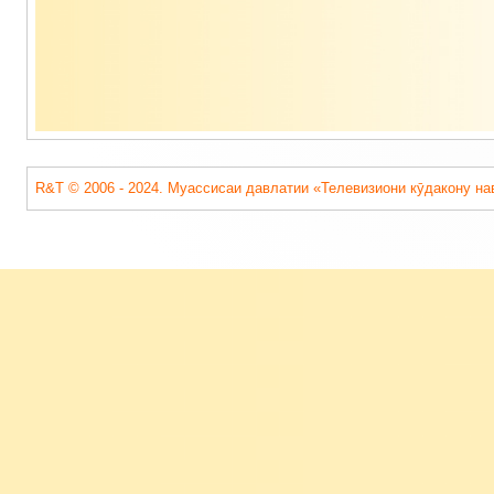
R&T © 2006 - 2024. Муассисаи давлатии «Телевизиони кӯдакону на