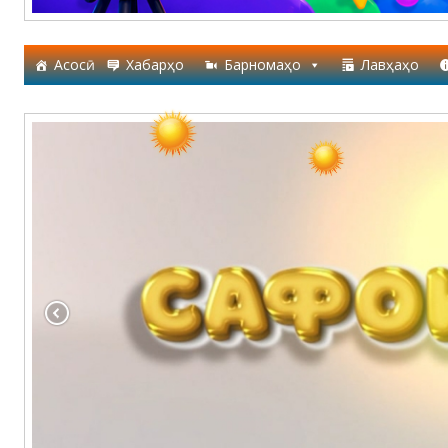
Асосӣ
Хабарҳо
Барномаҳо
Лавҳаҳо