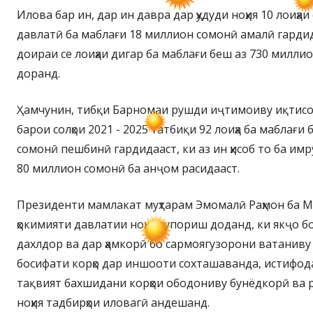
Илова бар ин, дар ин давра дар ҳудуди ноҳия 10 лоиҳа
давлатӣ ба маблағи 18 миллион сомонӣ амалӣ гардида
доираи се лоиҳаи дигар ба маблағи беш аз 730 милл
доранд.
Ҳамчунин, тибқи Барномаи рушди иҷтимоиву иқтисо
барои солҳои 2021 - 2025 татбиқи 92 лоиҳа ба маблағи
сомонӣ пешбинӣ гардидааст, ки аз ин ҳисоб то ба имрӯ
80 миллион сомонӣ ба анҷом расидааст.
Президенти мамлакат муҳтарам Эмомалӣ Раҳмон ба 
ҳокимияти давлатии ноҳия супориш доданд, ки якҷо б
дахлдор ва дар ҳамкорӣ бо сармоягузорони ватаниву
босифати корҳо дар иншооти сохташаванда, истифода
тақвият бахшидани корҳои ободониву бунёдкорӣ ва
ноҳия тадбирҳои иловагӣ андешанд.