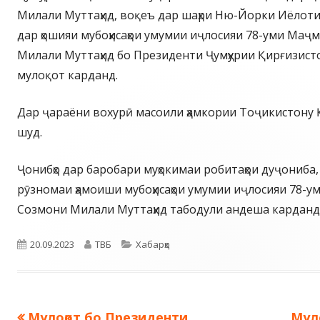
Милали Муттаҳид, воқеъ дар шаҳри Ню-Йорки Иёлоти
дар ҳошияи мубоҳисаҳои умумии иҷлосияи 78-уми Ма
Милали Муттаҳид бо Президенти Ҷумҳурии Қирғизис
мулоқот карданд.
Дар ҷараёни вохурӣ масоили ҳамкории Тоҷикистону 
шуд.
Ҷонибҳо дар баробари муҳокимаи робитаҳои дуҷониба,
рӯзномаи ҳамоиши мубоҳисаҳои умумии иҷлосияи 78-
Созмони Милали Муттаҳид табодули андеша карданд
Опубликовано
Автор
Рубрики
20.09.2023
ТВБ
Хабарҳо
Предыдущая
Сле
Мулоқот бо Президенти
Мул