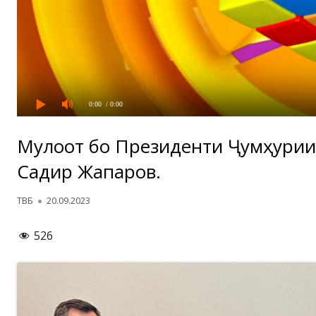
0:00
/ 0:00
Мулоқот бо Президенти Ҷумҳурии
Садир Жапаров.
Автор
Опубликовано
ТВБ
20.09.2023
526