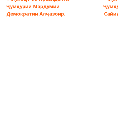
Навигация
запись:
запи
Ҷумҳурии Мардумии
Ҷумҳ
по
Демократии Алҷазоир.
Сайи
записям