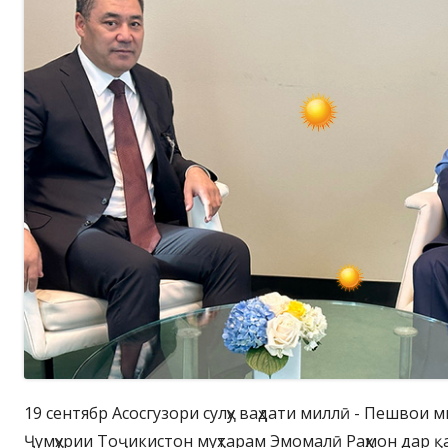
19 сентябр Асосгузори сулҳу ваҳдати миллӣ - Пешвои 
Ҷумҳурии Тоҷикистон муҳтарам Эмомалӣ Раҳмон дар қ