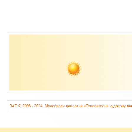
Содержимое
подвала
R&T © 2006 - 2024. Муассисаи давлатии «Телевизиони кӯдакону на