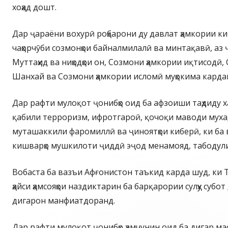
хоҳад дошт.
Дар ҷараёни вохурӣ роҳбарони ду давлат ҳамкории к
чаҳорчӯби созмонҳои байналмилалӣ ва минтақавӣ, а
Муттаҳид ва ниҳодҳои он, Созмони ҳамкории иқтисодӣ,
Шанхай ва Созмони ҳамкории исломӣ муҳокима карда
Дар рафти мулоқот ҷонибҳо оид ба афзоиши таҳдиду ха
қабили терроризм, ифротгароӣ, қочоқи маводи муха
муташаккили фаромиллӣ ва ҷиноятҳои киберӣ, ки ба
кишварҳо мушкилоти ҷиддӣ эҷод менамояд, табодул
Вобаста ба вазъи Афғонистон таъкид карда шуд, ки 
ҳайси ҳамсояҳои наздиктарин ба барқарории сулҳу субо
дигарон манфиатдоранд.
Дар рафти мулоқот ҷонибҳо ҳамчунин оид ба дигар м