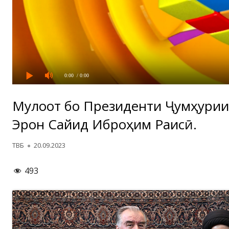
0:00
/ 0:00
Мулоқот бо Президенти Ҷумҳури
Эрон Сайид Иброҳим Раисӣ.
Автор
Опубликовано
ТВБ
20.09.2023
493