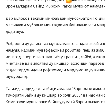
Эрон муҳтарам Сайид Иброҳим Раисӣ мулоқот намудан
Дар мулоқот таҳкими минбаъдаи муносибатҳои Тоҷик
масъалаҳои мубрами минтақавию байналмилалӣ мав
дода шуд.
Роҳбарони ду давлат аз муколамаи созандаи сиёсӣ и
намуда, идомаи муваффақонаи робитаҳо, пеш аз ҳама, 
иқтисод, энергетика, нақлиёту транзит, сайёҳӣ, ҳамк
минтақаҳо ва вилоятҳои ду кишвар, афзоиши парвозҳо
содда гардонидани рафтуомади мардумони ду кишв
шумурданд.
Таъкид гардид, ки татбиқи амалии “Барномаи ҳамкор
тиҷоратӣ байни ду кишвар то соли 2030” ва идомаи
Комиссияи муштараки байниҳукуматӣ барои амалисозии