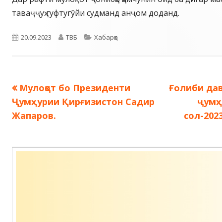
таваҷҷуҳ гуфтугӯйи судманд анҷом доданд.
Опубликовано
Автор
Рубрики
20.09.2023
ТВБ
Хабарҳо
Предыдущая
Следующа
Мулоқот бо Президенти
Ғолиби да
Навигация
запись:
запись:
Ҷумҳурии Қирғизистон Садир
ҷумҳ
по
Жапаров.
сол-202
записям
Содержимое
подвала