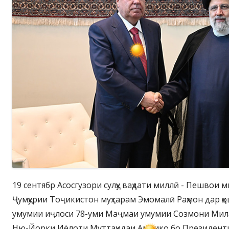
19 сентябр Асосгузори сулҳу ваҳдати миллӣ - Пешвои 
Ҷумҳурии Тоҷикистон муҳтарам Эмомалӣ Раҳмон дар ҳо
умумии иҷлоси 78-уми Маҷмаи умумии Созмони Мила
Ню-Йорки Иёлоти Муттаҳидаи Амрико бо Президент