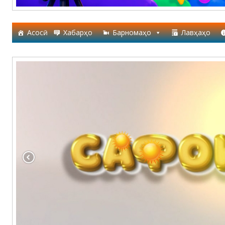
Асосӣ
Хабарҳо
Барномаҳо
Лавҳаҳо