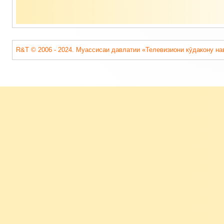
R&T © 2006 - 2024. Муассисаи давлатии «Телевизиони кӯдакону на