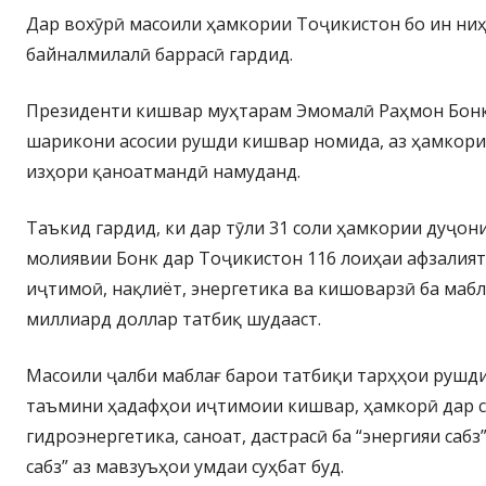
Дар вохӯрӣ масоили ҳамкории Тоҷикистон бо ин ни
байналмилалӣ баррасӣ гардид.
Президенти кишвар муҳтарам Эмомалӣ Раҳмон Бонки
шарикони асосии рушди кишвар номида, аз ҳамкори
изҳори қаноатмандӣ намуданд.
Таъкид гардид, ки дар тӯли 31 соли ҳамкории дуҷон
молиявии Бонк дар Тоҷикистон 116 лоиҳаи афзалият
иҷтимоӣ, нақлиёт, энергетика ва кишоварзӣ ба мабл
миллиард доллар татбиқ шудааст.
Масоили ҷалби маблағ барои татбиқи тарҳҳои рушди
таъмини ҳадафҳои иҷтимоии кишвар, ҳамкорӣ дар 
гидроэнергетика, саноат, дастрасӣ ба “энергияи сабз
сабз” аз мавзуъҳои умдаи суҳбат буд.