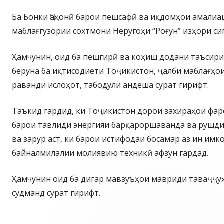
Ба Бонки Ҷаҳонӣ барои пешсафӣ ва иқдомҳои амалиа
маблағгузории сохтмони Неругоҳи “Роғун” изҳори си
Ҳамчунин, оид ба пешгирӣ ва коҳиш додани таъсири
беруна ба иқтисодиёти Тоҷикистон, ҷалби маблағҳо
раванди ислоҳот, табодули андеша сурат гирифт.
Таъкид гардид, ки Тоҷикистон дорои захираҳои фаро
барои тавлиди энергияи барқароршаванда ва рушд
ва зарур аст, ки барои истифодаи босамар аз ин им
байналмилалии молиявию техникӣ афзун гардад.
Ҳамчунин оид ба дигар мавзуъҳои мавриди таваҷҷуҳ
судманд сурат гирифт.