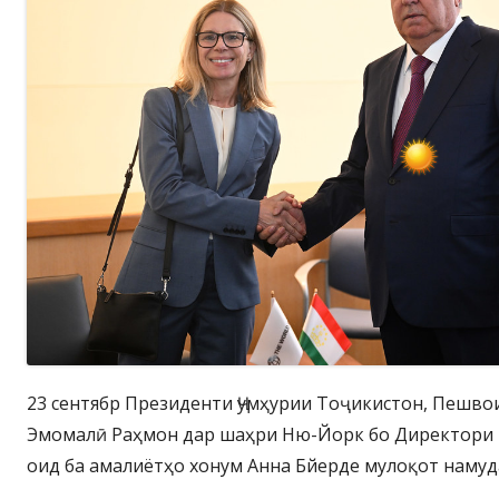
23 сентябр Президенти Ҷумҳурии Тоҷикистон, Пешво
Эмомалӣ Раҳмон дар шаҳри Ню-Йорк бо Директори 
оид ба амалиётҳо хонум Анна Бйерде мулоқот намуд