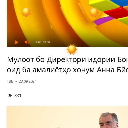
0:00
/ 0:00
Мулоқот бо Директори идории Бо
оид ба амалиётҳо хонум Анна Бй
Автор
Опубликовано
ТВБ
23.09.2024
781