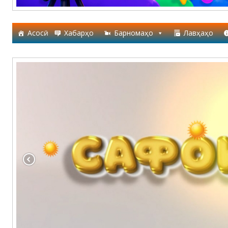
Асосӣ
Хабарҳо
Барномаҳо
Лавҳаҳо