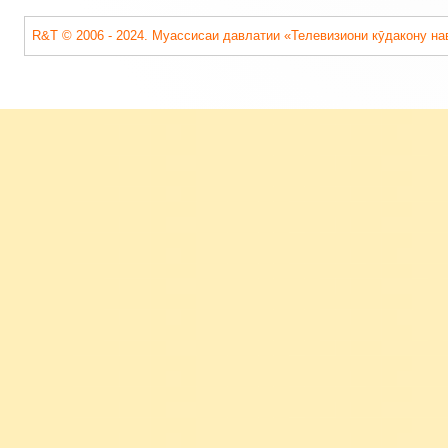
R&T © 2006 - 2024. Муассисаи давлатии «Телевизиони кӯдакону на