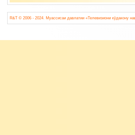
R&T © 2006 - 2024. Муассисаи давлатии «Телевизиони кӯдакону на