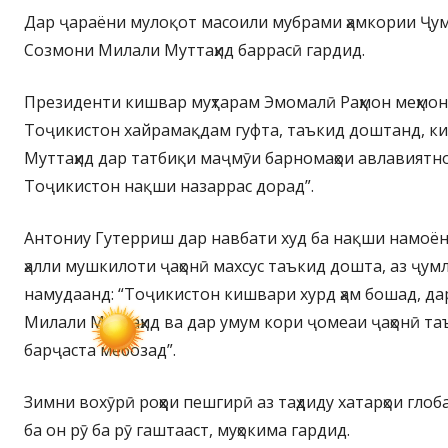
Дар ҷараёни мулоқот масоили мубрами ҳамкории Ҷум
Созмони Милали Муттаҳид баррасӣ гардид.
Президенти кишвар муҳтарам Эмомалӣ Раҳмон меҳмо
Тоҷикистон хайрамақдам гуфта, таъкид доштанд, к
Муттаҳид дар татбиқи маҷмӯи барномаҳои авлавиятн
Тоҷикистон нақши назаррас дорад”.
Антониу Гутерриш дар навбати худ ба нақши намоё
ҳалли мушкилоти ҷаҳонӣ махсус таъкид дошта, аз ҷумл
намудаанд: “Тоҷикистон кишвари хурд ҳам бошад, д
Милали Муттаҳид ва дар умум кори ҷомеаи ҷаҳонӣ та
барҷаста мебозад”.
Зимни вохӯрӣ роҳҳои пешгирӣ аз таҳдиду хатарҳои глоб
ба он рӯ ба рӯ гаштааст, муҳокима гардид.