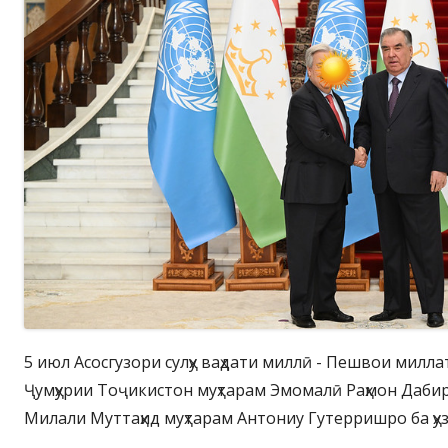
5 июл Асосгузори сулҳу ваҳдати миллӣ - Пешвои милл
Ҷумҳурии Тоҷикистон муҳтарам Эмомалӣ Раҳмон Даби
Милали Муттаҳид муҳтарам Антониу Гутерришро ба ҳу