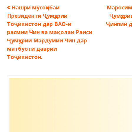
Предыдущая
Следую
Нашри мусоҳибаи
Маросим
Навигация
запись:
запись:
Президенти Ҷумҳурии
Ҷумҳури
по
Тоҷикистон дар ВАО-и
Ҷинпин д
расмии Чин ва мақолаи Раиси
записям
Ҷумҳурии Мардумии Чин дар
матбуоти даврии
Тоҷикистон.
Содержимое
подвала