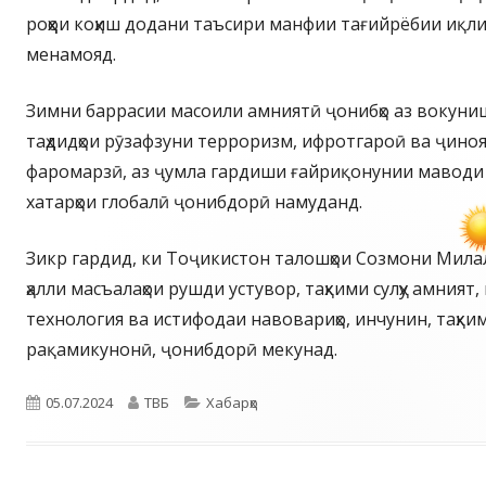
роҳҳои коҳиш додани таъсири манфии тағийрёбии иқл
менамояд.
Зимни баррасии масоили амниятӣ ҷонибҳо аз вокуни
таҳдидҳои рӯзафзуни терроризм, ифротгароӣ ва ҷино
фаромарзӣ, аз ҷумла гардиши ғайриқонунии маводи
хатарҳои глобалӣ ҷонибдорӣ намуданд.
Зикр гардид, ки Тоҷикистон талошҳои Созмони Милал
ҳалли масъалаҳои рушди устувор, таҳкими сулҳу амния
технология ва истифодаи навовариҳо, инчунин, таҳки
рақамикунонӣ, ҷонибдорӣ мекунад.
Опубликовано
Автор
Рубрики
05.07.2024
ТВБ
Хабарҳо