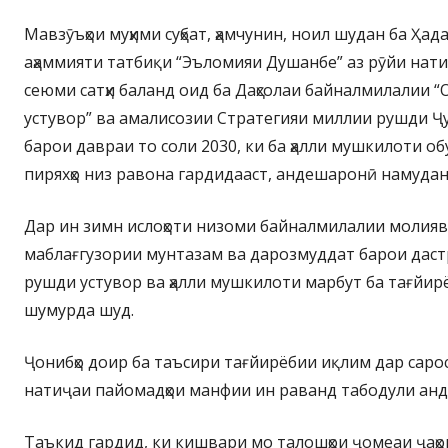
Мавзӯъҳои муҳими суҳбат, ҳамчунин, ноил шудан ба Ҳад
аҳаммияти татбиқи “Эъломияи Душанбе” аз рӯйи нат
сеюми сатҳи баланд оид ба Даҳсолаи байналмилалии 
устувор” ва амалисозии Стратегияи миллии рушди Ҷ
барои давраи то соли 2030, ки ба ҳалли мушкилоти об
пиряхҳо низ равона гардидааст, андешаронӣ намудан
Дар ин зимн ислоҳоти низоми байналмилалии молия
маблағгузории мунтазам ва дарозмуддат барои дастр
рушди устувор ва ҳалли мушкилоти марбут ба тағйир
шумурда шуд.
Ҷонибҳо доир ба таъсири тағйирёбии иқлим дар сароса
натиҷаи пайомадҳои манфии ин раванд табодули ан
Таъкид гардид, ки кишвари мо талошҳои ҷомеаи ҷаҳо