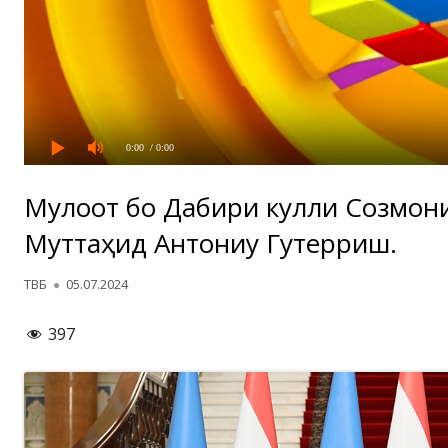
0:00
/ 0:00
Мулоқот бо Дабири кулли Созмо
Муттаҳид Антониу Гутерриш.
Автор
Опубликовано
ТВБ
05.07.2024
397