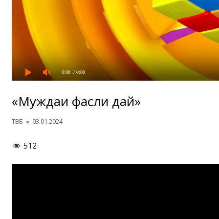
0:00
/ 0:00
«Муждаи фасли дай»
Автор
Опубликовано
ТВБ
03.01.2024
512