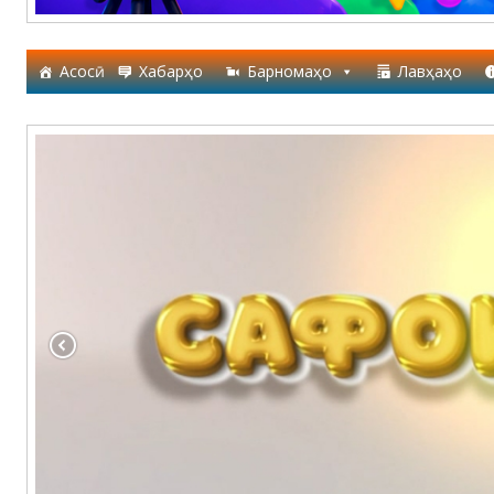
Асосӣ
Хабарҳо
Барномаҳо
Лавҳаҳо