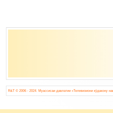
Содержимое
подвала
R&T © 2006 - 2024. Муассисаи давлатии «Телевизиони кӯдакону на