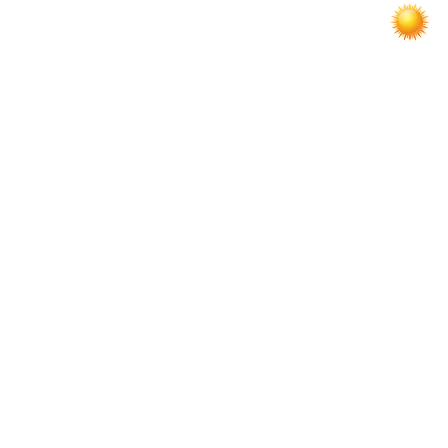
по
записям