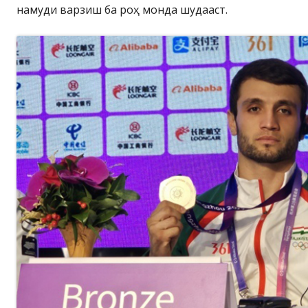
намуди варзиш ба роҳ монда шудааст.