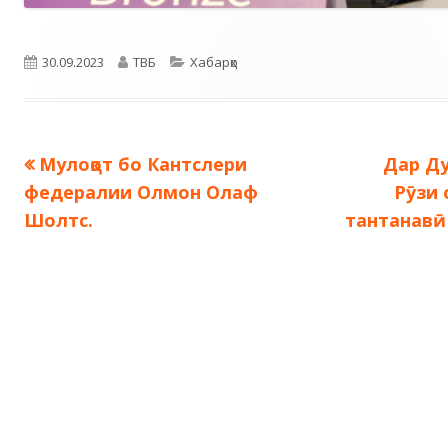
Опубликовано
Автор
Рубрики
30.09.2023
ТВБ
Хабарҳо
Предыдущая
Следу
Мулоқот бо Кантслери
Дар Д
Навигация
запись:
запись
федералии Олмон Олаф
Рӯзи 
по
Шолтс.
тантанавӣ
записям