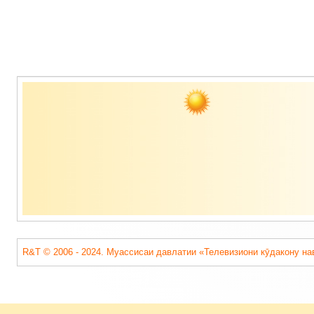
Содержимое
подвала
R&T © 2006 - 2024. Муассисаи давлатии «Телевизиони кӯдакону на