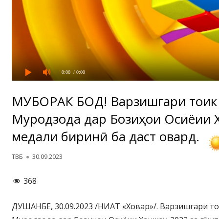
0:00
/ 0:00
МУБОРАК БОД! Варзишгари тоҷик
Муродзода дар Бозиҳои Осиёии 
медали биринҷӣ ба даст овард.
Автор
Опубликовано
ТВБ
30.09.2023
368
ДУШАНБЕ, 30.09.2023 /НИАТ «Ховар»/. Варзишгари т