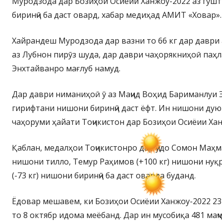
Муродзода дар Бозиҳои Осиёии Ханжоу-2022 аз гӯш
биринҷӣ ба даст овард, хабар медиҳад АМИТ «Ховар».
Хайрандеш Муродзода дар вазни то 66 кг дар даври
аз Лубнон пирӯз шуда, дар даври чаҳорякниҳоӣ паҳ
Энхтайванро мағлуб намуд.
Дар даври ниманиҳоӣ ӯ аз Маҷид Воҳид Бариманлуи Э
гирифтани нишони биринҷӣ даст ёфт. Ин нишони дую
чаҳоруми ҳайати Тоҷикистон дар Бозиҳои Осиёии Ха
Қаблан, медалҳои Тоҷикистонро дар ҷудо Сомон Маҳма
нишони тилло, Темур Раҳимов (+100 кг) нишони нуқр
(-73 кг) нишони биринҷӣ ба даст оварда буданд.
Ёдовар мешавем, ки Бозиҳои Осиёии Ханжоу-2022 23 
то 8 октябр идома меёбанд. Дар ин мусобиқа 481 маҷ