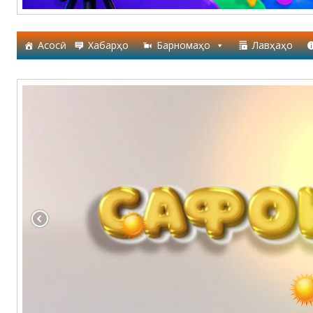
Асосӣ
Хабарҳо
Барномаҳо
Лавҳаҳо