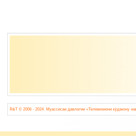
Содержимое
подвала
R&T © 2006 - 2024. Муассисаи давлатии «Телевизиони кӯдакону на