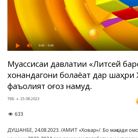
0:00
/ 0:00
Муассисаи давлатии «Литсей бар
хонандагони болаёқат дар шаҳри 
фаъолият оғоз намуд.
Автор
Опубликовано
ТВБ
25.08.2023
633
ДУШАНБЕ, 24.08.2023. /АМИТ «Ховар»/. Бо мақсади ом