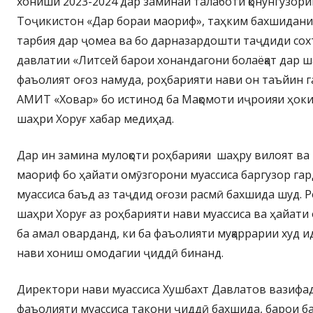
хониши 2023-2024 дар заминаи талаботи қонунгузор
Тоҷикистон «Дар бораи маориф», таҳким бахшидани
тарбия дар ҷомеа ва бо дарназардошти таҷдиди сох
давлатии «Литсей барои хонандагони болаёқат дар ш
фаъолият оғоз намуда, роҳбарияти нави он таъйин г
АМИТ «Ховар» бо истинод ба Мақомоти иҷроияи ҳок
шаҳри Хоруғ хабар медиҳад.
Дар ин замина мулоқоти роҳбарияи шаҳру вилоят ва
маориф бо ҳайати омӯзгорони муассиса баргузор гар
муассиса баъд аз таҷдид оғози расмӣ бахшида шуд. 
шаҳри Хоруғ аз роҳбарияти нави муассиса ва ҳайати
ба амал оварданд, ки ба фаъолияти муқаррарии худ и
нави хониш омодагии ҷиддӣ бинанд.
Директори нави муассиса Хушбахт Давлатов вазифад
фаъолияти муассиса такони ҷиддӣ бахшида, барои 