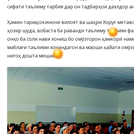
сифати таълиму тарбия дар он тадбирҳои дахлдор а
Ҳамин тариқ, сокинони вилоят ва шаҳри Хоруғ метав
ҳозир шуда, вобаста ба раванди таълиму тарбияи ф
онҳо ба соли нави хониш бо омӯзгорон ҳамкорӣ намо
маблағи таълими хонандагон ва маоши ҳайати омӯзг
нигоҳ дошта мешавад.