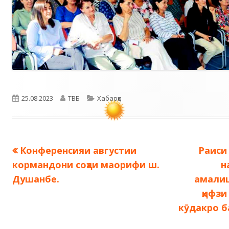
Опубликовано
Автор
Рубрики
25.08.2023
ТВБ
Хабарҳо
Предыдущая
След
Конференсияи августии
Раиси
Навигация
запись:
запись
кормандони соҳаи маорифи ш.
н
по
Душанбе.
амалиш
ҳифз
записям
кӯдакро б