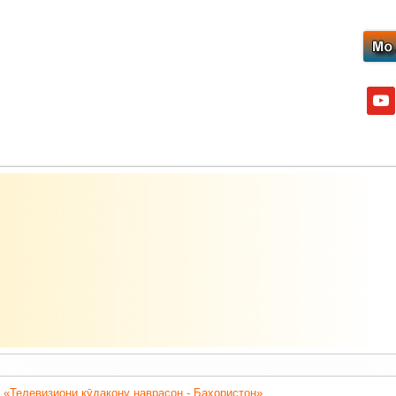
yout
 «Телевизиони кӯдакону наврасон - Баҳористон».