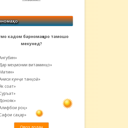
мо кадом барномаҳоро тамошо
мекунед?
Ангубин»
Дар меҳмонии витаминҳо»
Матин»
Аниси кунҷи танҳоӣ...»
Як соат»
Суръат»
Донояк»
Алифбои роҳ»
Сафои саҳар»