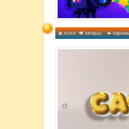
Асосӣ
Хабарҳо
Барном