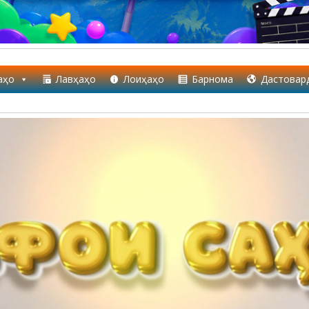
аҳо
Лавҳаҳо
Лоиҳаҳо
Барнома
Дастовар