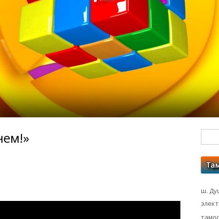
нем!»
Гл
бо
ко
ш. Ду
элек
тамос