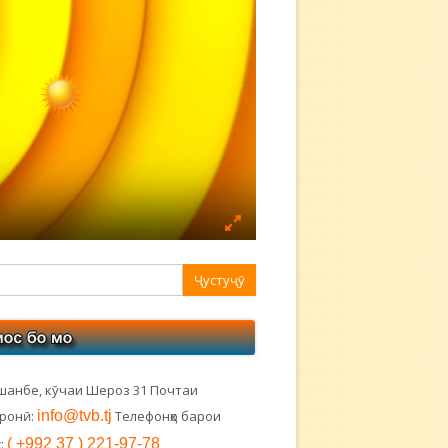
авная
ковая
лонка
шанбе, кӯчаи Шероз 31 Почтаи
тронӣ:
info@tvb.tj
Телефонҳо барои
:
( +992 37 ) 221-97-78