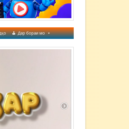
дҳо
Дар бораи мо