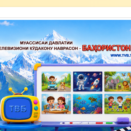
акону наврасон — Баҳористон»