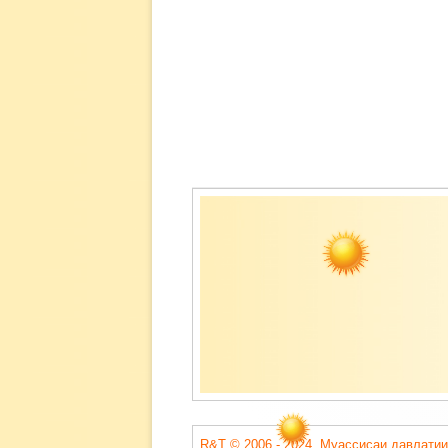
Содержимое
подвала
R&T © 2006 - 2024. Муассисаи давлатии