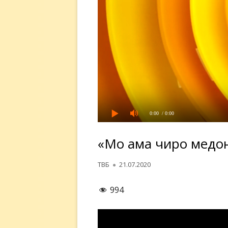
0:00
/ 0:00
«Мо ҳама чиро медо
Автор
Опубликовано
ТВБ
21.07.2020
994