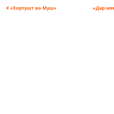
Предыдущая
Следую
«Хорпушт ва Муш»
«Дар меҳ
Навигация
запись:
запись:
по
записям