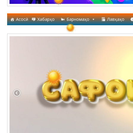
Асосӣ
Хабарҳо
Барномаҳо
Лавҳаҳо