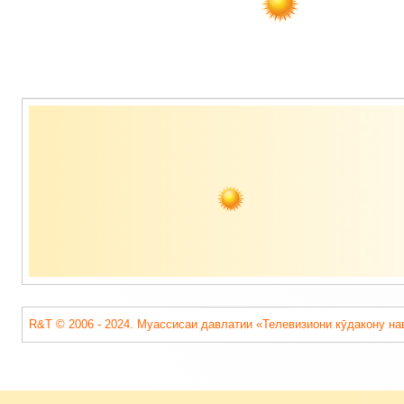
Содержимое
подвала
R&T © 2006 - 2024. Муассисаи давлатии «Телевизиони кӯдакону на