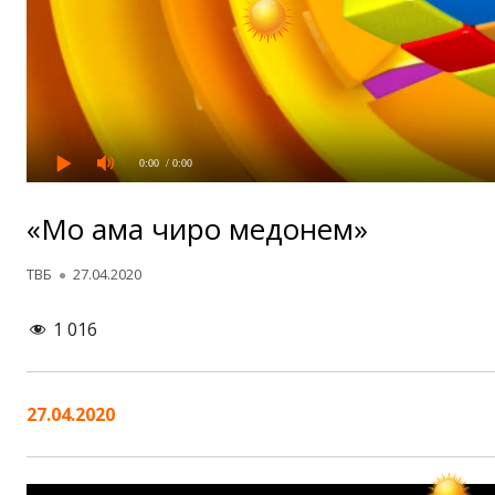
0:00
/ 0:00
«Мо ҳама чиро медонем»
Автор
Опубликовано
ТВБ
27.04.2020
1 016
27.04.2020