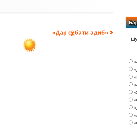
Следующая
«Дар сӯҳбати адиб»
Шу
запись:
«
«
«
«
«
«
«
«
«