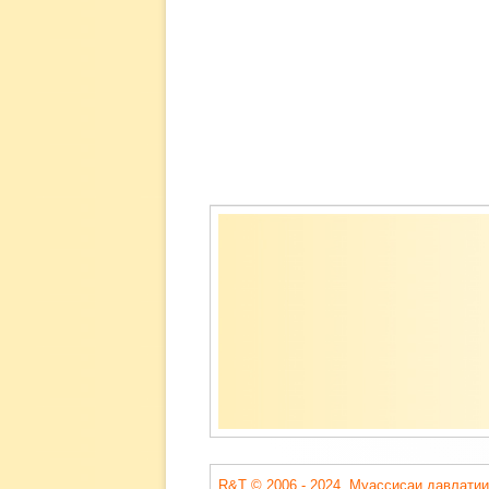
Содержимое
подвала
R&T © 2006 - 2024. Муассисаи давлатии