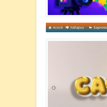
Асосӣ
Хабарҳо
Барном