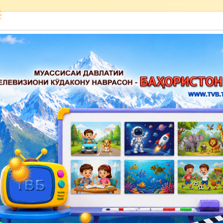
акону наврасон — Баҳористон»