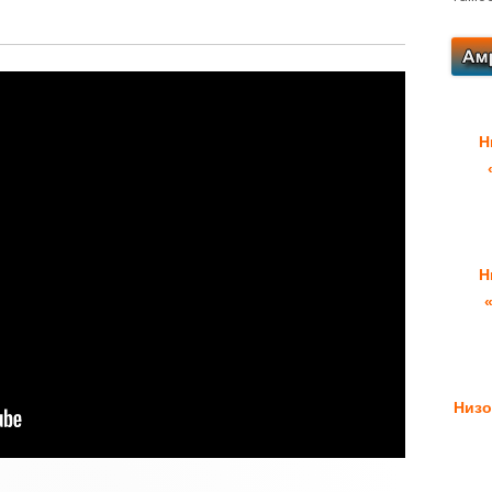
Н
Н
Низо