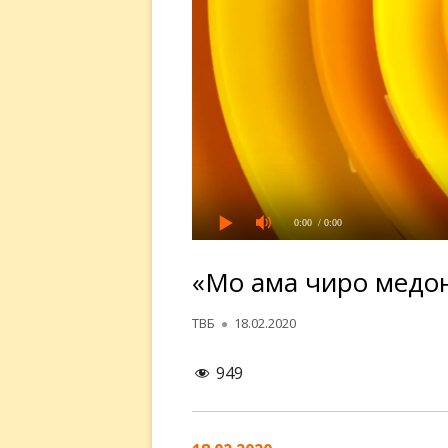
0:00
/ 0:00
«Мо ҳама чиро медо
Автор
Опубликовано
ТВБ
18.02.2020
949