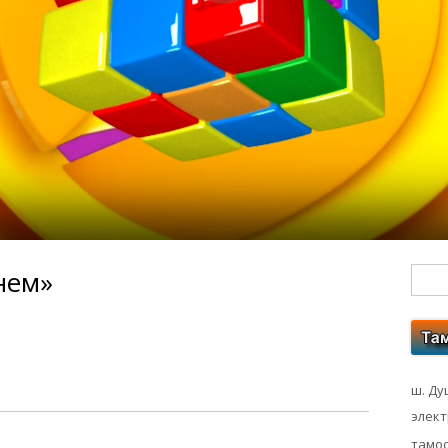
нем»
Гл
бо
ко
ш. Ду
элек
тамос