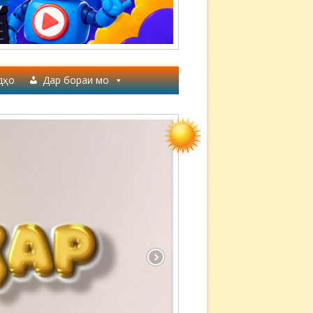
дҳо
Дар бораи мо