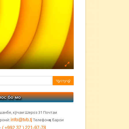
авная
ковая
лонка
шанбе, кӯчаи Шероз 31 Почтаи
тронӣ:
info@tvb.tj
Телефонҳо барои
:
( +992 37 ) 221-97-78