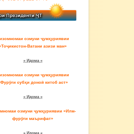
изомномаи озмуни ҷумҳуриявии
«Тоҷикистон-Ватани азизи ман»
» Идома «
изомномаи озмуни ҷумҳуриявии
«Фурӯғи субҳи доноӣ китоб аст»
» Идома «
мномаи озмуни ҷумҳуриявии «Илм-
фурӯғи маърифат»
» Идома «