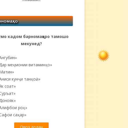
мо кадом барномаҳоро тамошо
мекунед?
Ангубин»
Дар меҳмонии витаминҳо»
Матин»
Аниси кунҷи танҳоӣ...»
Як соат»
Суръат»
Донояк»
Алифбои роҳ»
Сафои саҳар»