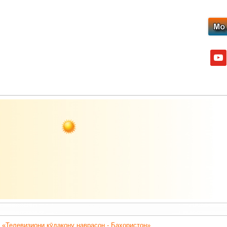
yout
 «Телевизиони кӯдакону наврасон - Баҳористон».