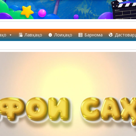
аҳо
Лавҳаҳо
Лоиҳаҳо
Барнома
Дастовар