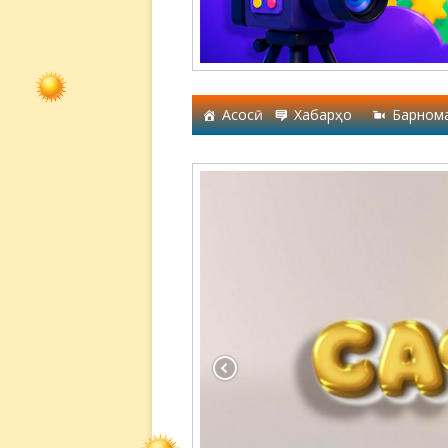
Асосӣ
Хабарҳо
Барном