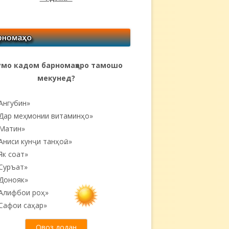
мо кадом барномаҳоро тамошо
мекунед?
Ангубин»
Дар меҳмонии витаминҳо»
Матин»
Аниси кунҷи танҳоӣ...»
Як соат»
Суръат»
Донояк»
Алифбои роҳ»
Сафои саҳар»