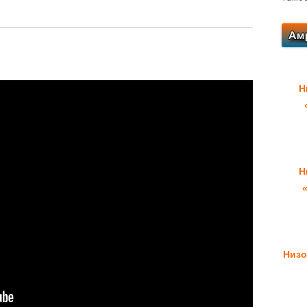
Н
Н
Низо