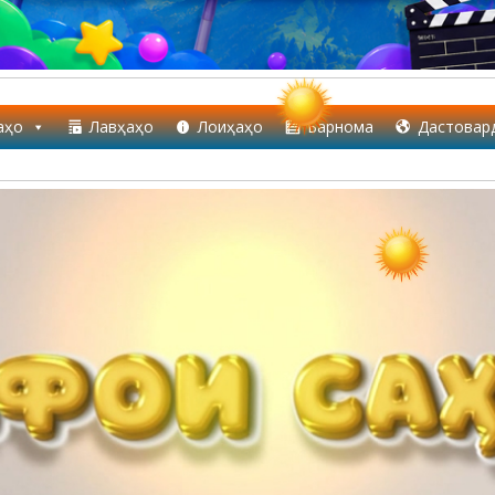
аҳо
Лавҳаҳо
Лоиҳаҳо
Барнома
Дастовар