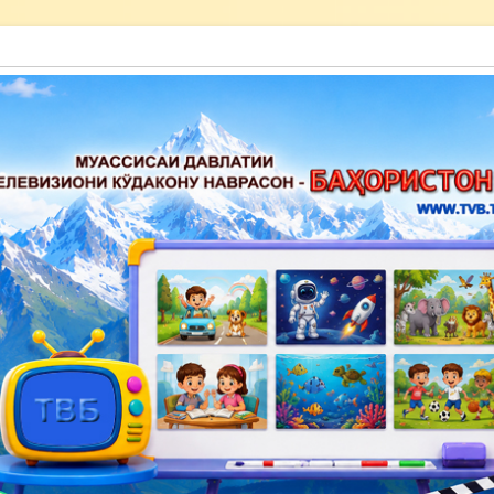
акону наврасон — Баҳористон»