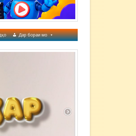
дҳо
Дар бораи мо