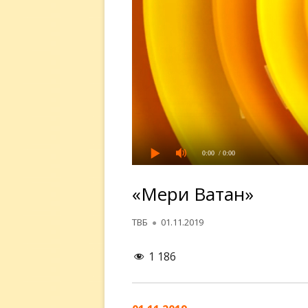
0:00
/ 0:00
«Меҳри Ватан»
Автор
Опубликовано
ТВБ
01.11.2019
1 186