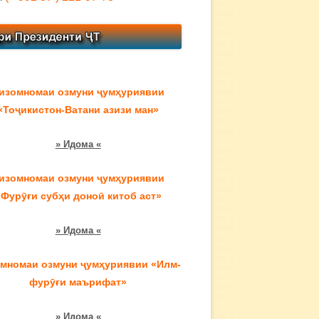
изомномаи озмуни ҷумҳуриявии
«Тоҷикистон-Ватани азизи ман»
» Идома «
изомномаи озмуни ҷумҳуриявии
«Фурӯғи субҳи доноӣ китоб аст»
» Идома «
мномаи озмуни ҷумҳуриявии «Илм-
фурӯғи маърифат»
» Идома «