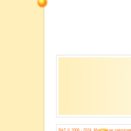
Содержимое
подвала
R&T © 2006 - 2024. Муассисаи давлатии