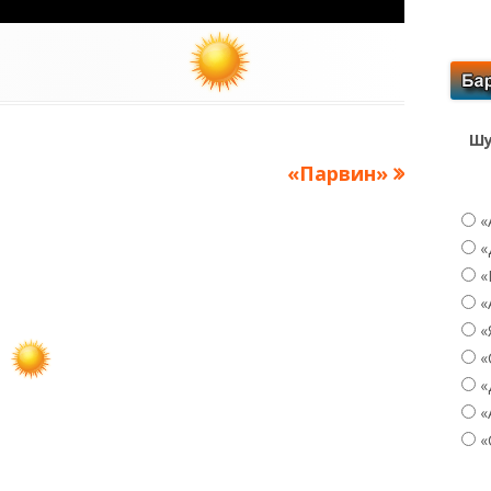
Шу
Следующая
«Парвин»
запись:
«
«
«
«
«
«
«
«
«