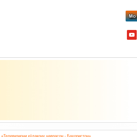
yout
 «Телевизиони кӯдакону наврасон - Баҳористон».