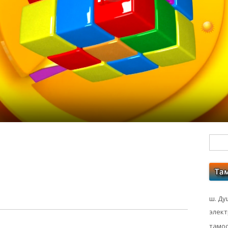
Гл
бо
ко
ш. Ду
элек
тамос