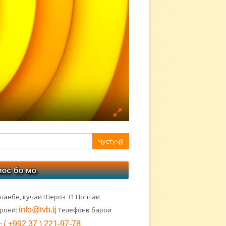
авная
ковая
лонка
шанбе, кӯчаи Шероз 31 Почтаи
тронӣ:
info@tvb.tj
Телефонҳо барои
:
( +992 37 ) 221-97-78