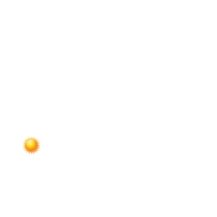
по
записям