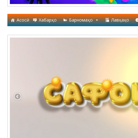
Асосӣ
Хабарҳо
Барномаҳо
Лавҳаҳо