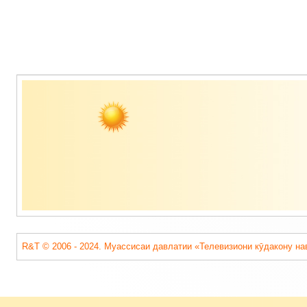
Содержимое
подвала
R&T © 2006 - 2024. Муассисаи давлатии «Телевизиони кӯдакону на