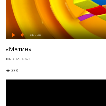
0:00
/ 0:00
«Матин»
Автор
Опубликовано
ТВБ
12.01.2023
383