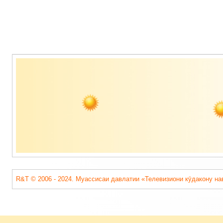
Содержимое
подвала
R&T © 2006 - 2024. Муассисаи давлатии «Телевизиони кӯдакону на