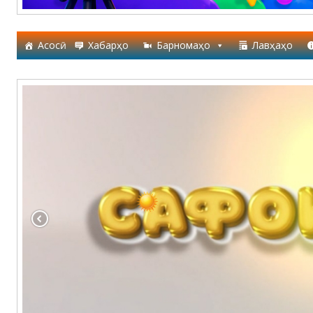
Асосӣ
Хабарҳо
Барномаҳо
Лавҳаҳо