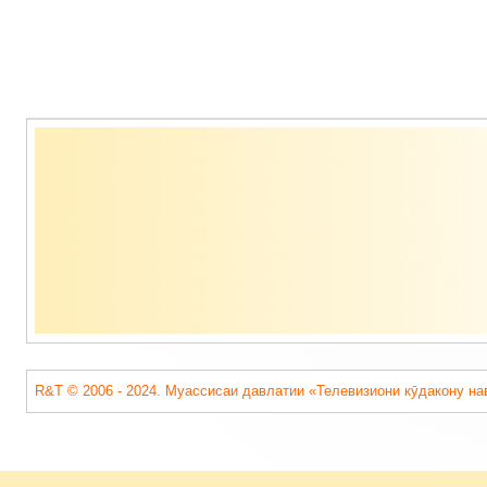
Содержимое
подвала
R&T © 2006 - 2024. Муассисаи давлатии «Телевизиони кӯдакону на