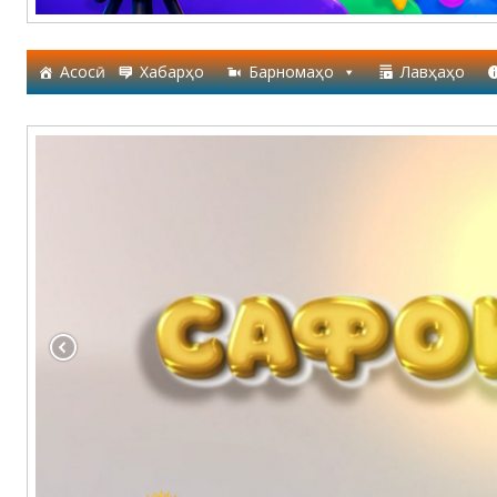
Асосӣ
Хабарҳо
Барномаҳо
Лавҳаҳо