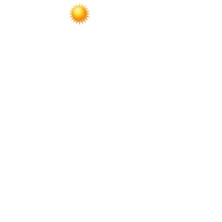
по
записям