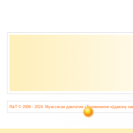
Содержимое
подвала
R&T © 2006 - 2024. Муассисаи давлатии «Телевизиони кӯдакону на