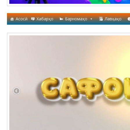
Асосӣ
Хабарҳо
Барномаҳо
Лавҳаҳо