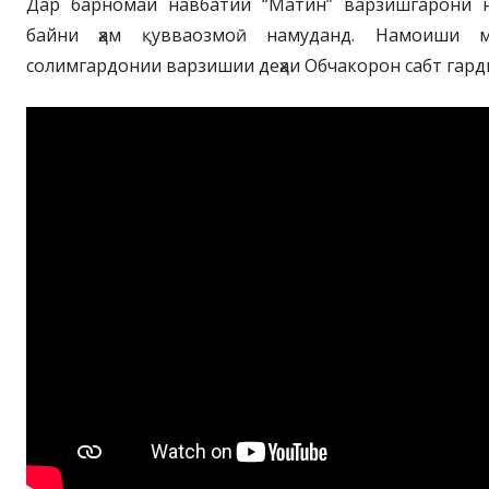
Дар барномаи навбатии “Матин” варзишгарони н
байни ҳам қувваозмоӣ намуданд. Намоиши 
солимгардонии варзишии деҳаи Обчакорон сабт гард