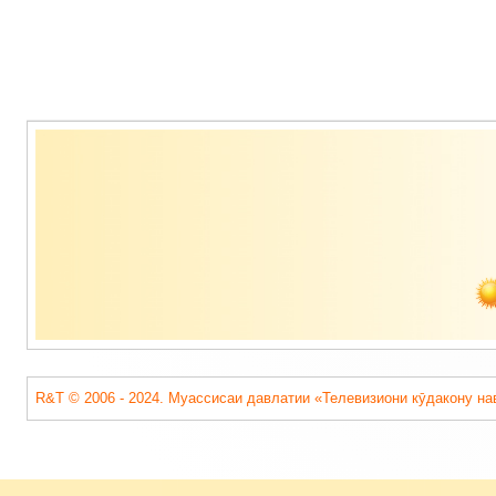
Содержимое
подвала
R&T © 2006 - 2024. Муассисаи давлатии «Телевизиони кӯдакону на