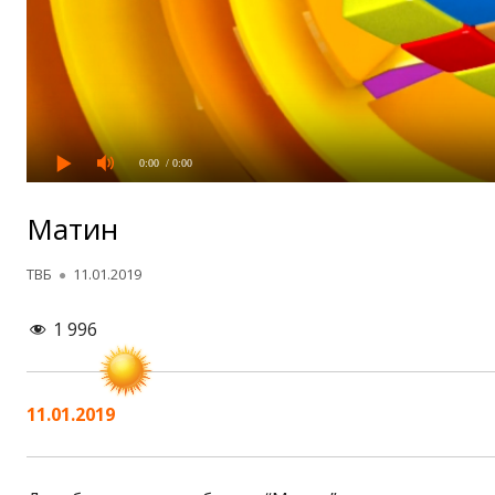
0:00
/ 0:00
Матин
Автор
Опубликовано
ТВБ
11.01.2019
1 996
11.01.2019