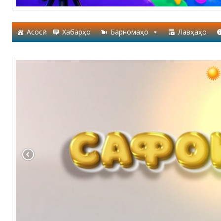
Асосӣ
Хабарҳо
Барномаҳо
Лавҳаҳо