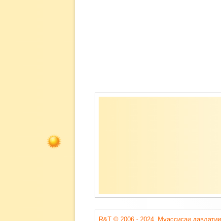
Содержимое
подвала
R&T © 2006 - 2024. Муассисаи давлатии