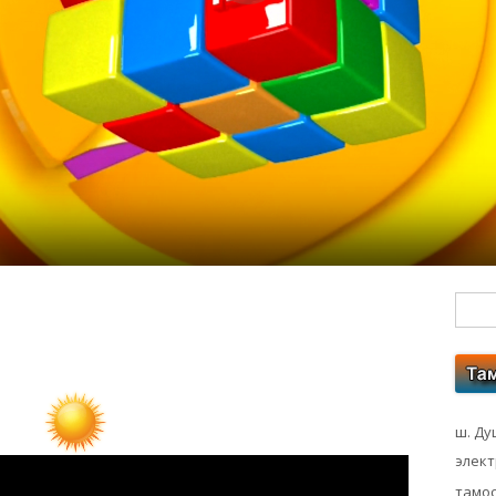
Гл
бо
ко
ш. Ду
элек
тамос