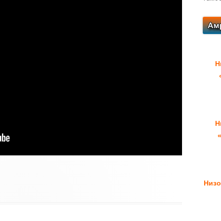
Н
Н
Низо