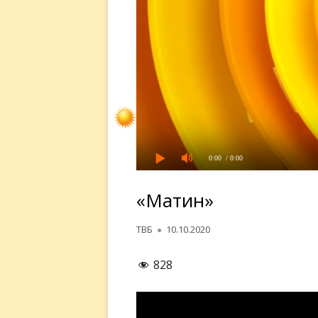
0:00
/ 0:00
«Матин»
Автор
Опубликовано
ТВБ
10.10.2020
828