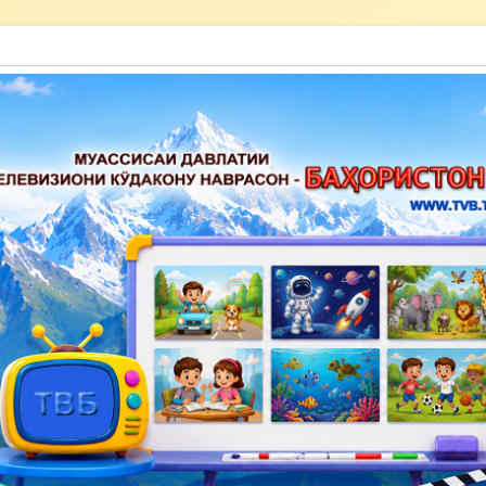
акону наврасон — Баҳористон»