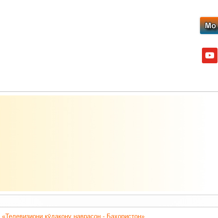
yout
 «Телевизиони кӯдакону наврасон - Баҳористон».