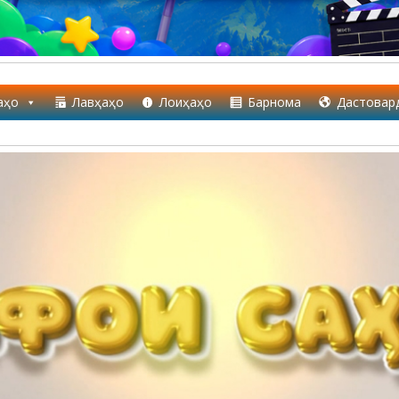
аҳо
Лавҳаҳо
Лоиҳаҳо
Барнома
Дастовар