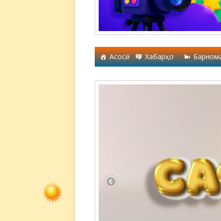
Асосӣ
Хабарҳо
Барном