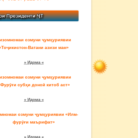
изомномаи озмуни ҷумҳуриявии
«Тоҷикистон-Ватани азизи ман»
» Идома «
изомномаи озмуни ҷумҳуриявии
«Фурӯғи субҳи доноӣ китоб аст»
» Идома «
мномаи озмуни ҷумҳуриявии «Илм-
фурӯғи маърифат»
» Идома «