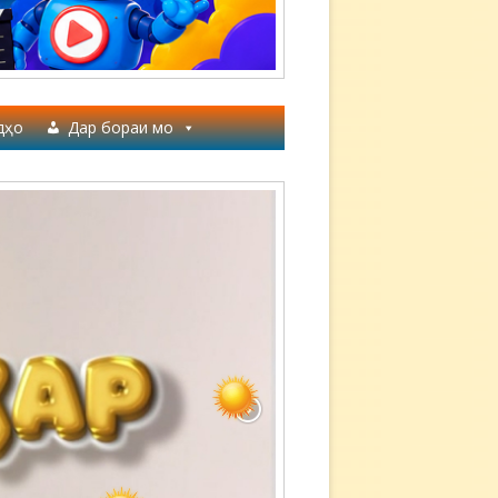
дҳо
Дар бораи мо