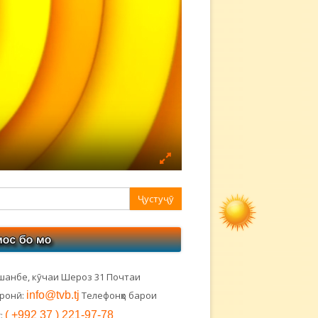
авная
ковая
лонка
шанбе, кӯчаи Шероз 31 Почтаи
тронӣ:
info@tvb.tj
Телефонҳо барои
:
( +992 37 ) 221-97-78