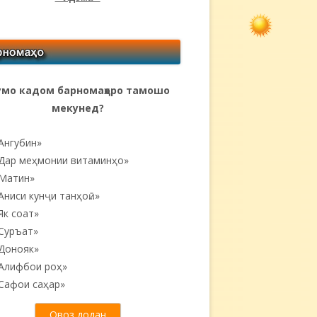
мо кадом барномаҳоро тамошо
мекунед?
Ангубин»
Дар меҳмонии витаминҳо»
Матин»
Аниси кунҷи танҳоӣ...»
Як соат»
Суръат»
Донояк»
Алифбои роҳ»
Сафои саҳар»