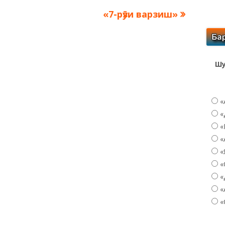
Следующая
«7-рӯзи варзиш»
запись:
Шу
«
«
«
«
«
«
«
«
«